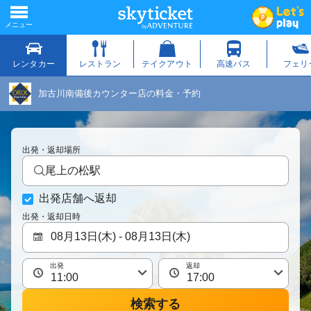
加古川南備後カウンター店の料金・予約
出発・返却場所
尾上の松駅
出発店舗へ返却
出発・返却日時
出発
返却
検索する