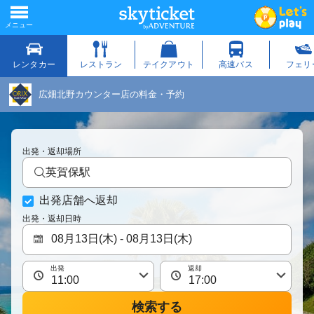
広畑北野カウンター店の料金・予約
出発・返却場所
英賀保駅
出発店舗へ返却
出発・返却日時
出発
返却
検索する