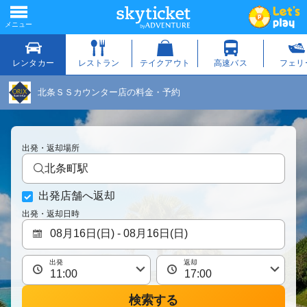
北条ＳＳカウンター店の料金・予約
出発・返却場所
北条町駅
出発店舗へ返却
出発・返却日時
出発
返却
検索する