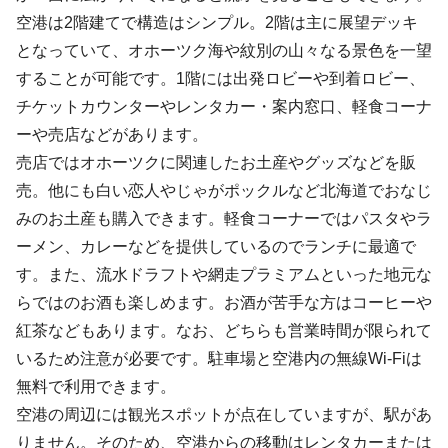
空港は2階建てで構造はシンプル。2階は主に展望デッキ
となっていて、オホーツク海や紋別の山々なる景色を一望
することが可能です。1階には出発ロビーや到着ロビー、
チケットカウンターやレンタカー・案内窓口、軽食コーナ
ーや売店などがあります。
売店ではオホーツクに関連したお土産やグッズなどを販
売。他にも白い恋人やじゃがポックルなど北海道でおなじ
みのお土産も購入できます。軽食コーナーではパスタやラ
ーメン、カレーなどを提供しているのでランチに最適で
す。また、流水ドラフトや網走プラミアムといった地元な
らではのお酒も楽しめます。お酒が苦手な方はコーヒーや
紅茶などもあります。なお、どちらも営業時間が限られて
いるため注意が必要です。駐車場と空港内の無線Wi-Fiは
無料で利用できます。
空港の周辺には観光スポットが点在していますが、駅があ
りません。そのため、空港からの移動はレンタカーまたは