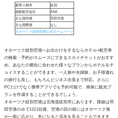
最寄り都市
紋別
就航航空会社
ANA
主な国内便
羽田空港
主な国際便
なし
オホーツク紋別空港公式ホームページ
オホーツク紋別空港へお出かけをするならホテル+航空券
の検索・予約がスムーズにできるスカイチケットがおすす
め。あなたの都合に合わせた様々なプランからホテルをチ
ョイスすることができます。一人旅や夫婦旅、お子様連れ
の旅行も良し。もちろんビジネス出張まで対応。さらに
PCだけでなく携帯アプリでも予約可能で、簡単に観光プ
ランを作成することができるでしょう。
オホーツク紋別空港は北海道紋別市にあります。路線は羽
田空港のみで1日1往復。空港の目の前にはオホーツク海
が一面に広がり、冬になると流氷を見ることもできます。