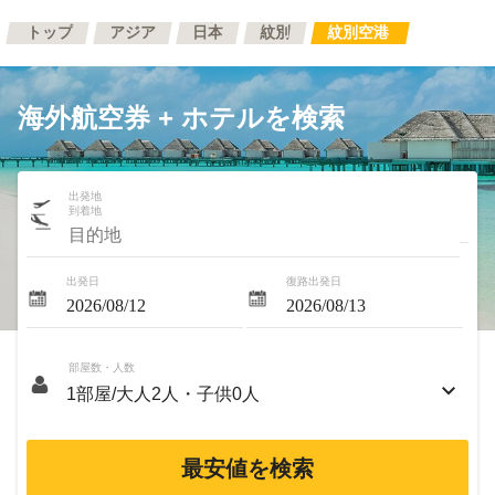
トップ
アジア
日本
紋別
紋別空港
海外航空券 + ホテルを検索
出発地
到着地
出発日
復路出発日
部屋数・人数
最安値を検索