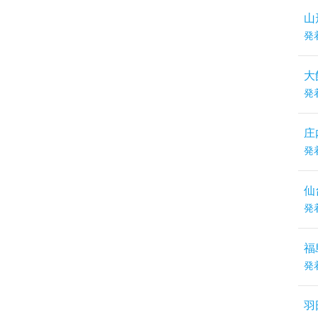
山
発
大
発
庄
発
仙
発
福
発
羽