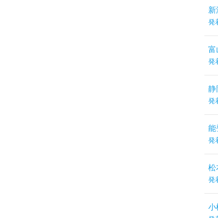
新
発
富
発
静
発
能
発
松
発
小