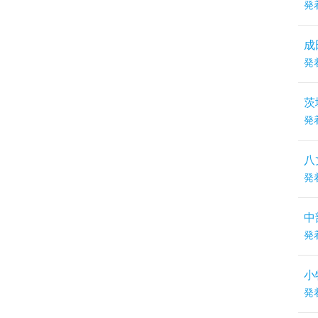
発
成
発
茨
発
八
発
中
発
小
発