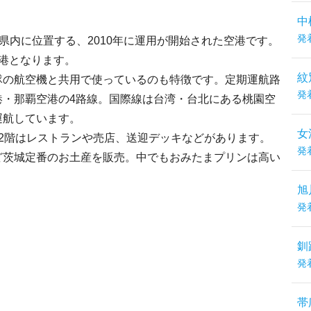
中
発
県内に位置する、2010年に運用が開始された空港です。
港となります。
紋
隊の航空機と共用で使っているのも特徴です。定期運航路
発
港・那覇空港の4路線。国際線は台湾・台北にある桃園空
運航しています。
女
2階はレストランや売店、送迎デッキなどがあります。
発
ど茨城定番のお土産を販売。中でもおみたまプリンは高い
旭
発
釧
発
帯