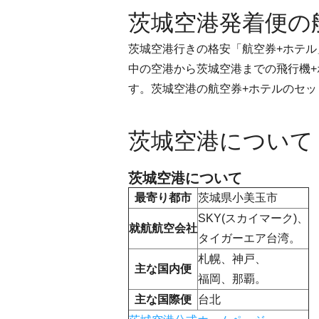
茨城空港発着便の
茨城空港行きの格安「航空券+ホテ
中の空港から茨城空港までの飛行機
す。茨城空港の航空券+ホテルのセ
茨城空港について
茨城空港について
最寄り都市
茨城県小美玉市
SKY(スカイマーク)、
就航航空会社
タイガーエア台湾。
札幌、神戸、
主な国内便
福岡、那覇。
主な国際便
台北