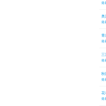
発
奥
発
青
発
三
発
秋
発
花
発