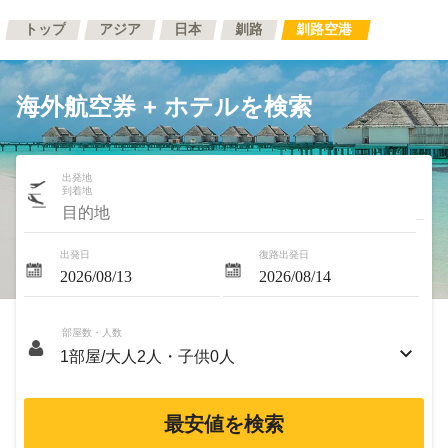
トップ
アジア
日本
釧路
釧路空港
海外航空券 + ホテルを検索
出発地
到着地
出発日
復路出発日
部屋数・人数
最安値を検索