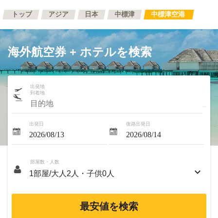
トップ
アジア
日本
中標津
中標津空港
海外航空券 + ホテルを検索
出発地
到着地
出発日
復路出発日
部屋数・人数
最安値を検索