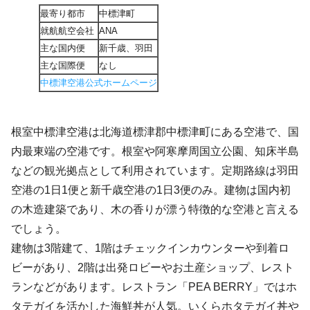
最寄り都市
中標津町
就航航空会社
ANA
主な国内便
新千歳、羽田
主な国際便
なし
中標津空港公式ホームページ
根室中標津空港は北海道標津郡中標津町にある空港で、国
内最東端の空港です。根室や阿寒摩周国立公園、知床半島
などの観光拠点として利用されています。定期路線は羽田
空港の1日1便と新千歳空港の1日3便のみ。建物は国内初
の木造建築であり、木の香りが漂う特徴的な空港と言える
でしょう。
建物は3階建て、1階はチェックインカウンターや到着ロ
ビーがあり、2階は出発ロビーやお土産ショップ、レスト
ランなどがあります。レストラン「PEA BERRY」ではホ
タテガイを活かした海鮮丼が人気。いくらホタテガイ丼や