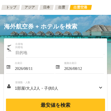
トップ
アジア
日本
出雲
出雲空港
海外航空券 + ホテルを検索
出発地
到着地
出発日
復路出発日
部屋数・人数
最安値を検索