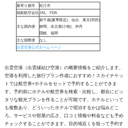
最寄り都市
松江市
就航航空会社
JAL、FDA
新千歳(夏季限定)、仙台、東京(羽田)
主な国内便
静岡、名古屋(小牧)、伊丹
隠岐、福岡
主な国際便
なし
出雲空港公式ホームページ
出雲空港（出雲縁結び空港）の概要情報をご紹介します。
空港を利用した旅行プラン作成におすすめ！スカイチケッ
トでは航空券+ホテルをセットで予約することができま
す。予約前にホテルや航空券を検索・比較し、都合にピッ
タリな観光プランを作ることが可能です。ホテルといって
も複数あり、どういったホテルで宿泊するかは悩みどこ
ろ。サービスや部屋の広さ、口コミ情報や料金なども予め
チェックすることができます。目的地近くを狙って予約す