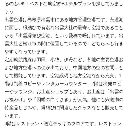
るのもOK！ベストな航空券+ホテルプランを探してみまし
ょう！
出雲空港は島根県出雲市にある地方管理空港です。宍道湖
に面し、縁結びで有名な出雲大社の最寄り空港であること
から「出雲縁結び空港」という愛称で呼ばれています。出
雲大社と松江市の間に位置しているので、どちらへも行き
やすくなっています。
定期就航路線は羽田、小牧、伊丹など、各地の主要空港お
よび地方空港への便が出ており、中国地方の空の玄関口と
して機能しています。空港設備も地方空港ながら充実。1
階は到着ロビーやレンタカーカウンター、2階は出発ロビ
ーやラウンジ、お土産ショップもあり。お土産は「出雲の
お福わけ」や「因幡の白うさぎ」が人気。他にも宍道湖の
特産品しじみや、縁結びに関連したグッズなども販売して
います。
3階はレストラン・送迎デッキのフロアです。レストラン