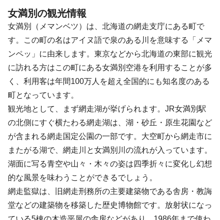
女満別の観光情報
女満別（メマンベツ）は、北海道の網走支庁にある町で
す。この町の名はアイヌ語で泉のある川を意味する「メマ
ンペッ」に由来します。東京などから北海道の東部に観光
に訪れる方はこの町にある女満別空港を利用することが多
く、利用客は年間100万人を超え全国的にも知名度のある
町となっています。
観光地として、まず網走湖が挙げられます。JR女満別駅
の北側にすぐ横たわる網走湖は、湖・砂丘・原生花園など
が含まれる網走国定公園の一部です。大空町から網走市に
またがる湖で、網走川と女満別川の流れが入っています。
湖面に写る青空や山々・木々の姿は四季折々に変化し幻想
的な風景を味わうことができるでしょう。
網走監獄は、旧網走刑務所の主要建築物である舎房・教誨
堂などの建築物を移築した歴史博物館です。放射状になっ
ている5棟の木造平屋の舎房などがあり、1986年まで使わ