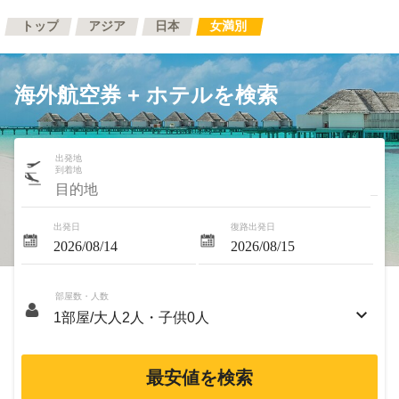
トップ
アジア
日本
女満別
海外航空券 + ホテルを検索
出発地
到着地
出発日
復路出発日
部屋数・人数
最安値を検索