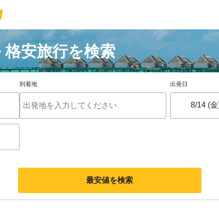
 格安旅行を検索
到着地
出発日
最安値を検索