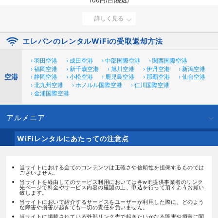
100円/日(税込)
詳しく見る
エレバンのレンタルWiFiの受取返却方法
› 羽田空港
› 成田空港
› 中部国際空港
› 関西国際空港
› 福岡空港
› 新千歳空港
› 旭川空港
› 伊丹空港
› 新潟空港
空港
› 静岡空港
› 小松空港
› 鹿児島空港
› 那覇空港
› 仙台空港
› 北九州空港
› ホノルル国際空港
› 仁川国際空港
› 金浦国際空港
アルメニア
WiFiレンタルにあたっての注意点
当サイトにおける全てのコンテンツは正確さや信頼性を担保するものでは
ございません。
当サイトを経由してのサービス利用においては各wifi提供事業者のリンク
先ページで料金やサービス内容の確認の上、申込を行って頂くようお願い
致します。
当サイトにおいて紹介するサービスをユーザーが利用した際に、どのよう
な障害や損害が起きても一切の責任を負いません。
当サイトに掲載されている外部リンク先で起きたいかなる障害や損害に関