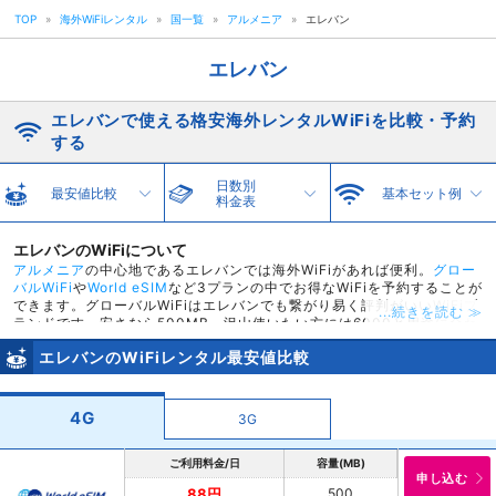
TOP
»
海外WiFiレンタル
»
国一覧
»
アルメニア
»
エレバン
エレバン
エレバンで使える格安海外レンタルWiFiを比較・予約
する
日数別
最安値比較
基本セット例
料金表
エレバンのWiFiについて
アルメニア
の中心地であるエレバンでは海外WiFiがあれば便利。
グロー
バルWiFi
や
World eSIM
など3プランの中でお得なWiFiを予約することが
できます。グローバルWiFiはエレバンでも繋がり易く評判がいいWiFiブ
...続きを読む ≫
ランドです。安さなら500MB、沢山使いたい方には6000と用途に合わ
せて容量選択が可能です。空港受取と返却ができるので
羽田空港
でレン
エレバンのWiFiレンタル最安値比較
タルしてそのまま出国も可能です。グローバルWiFiはwifi受取返却カウ
ンターも長く開いており、羽田空港では飛行機の時間を選ばず受取返却
が可能です。エレバン専用海外WiFiはスカイチケットでレンタルするの
がお得。World eSIMでは1日88円からレンタルが可能です。
4G
3G
ご利用料金/日
容量(MB)
申し込む
500
88円