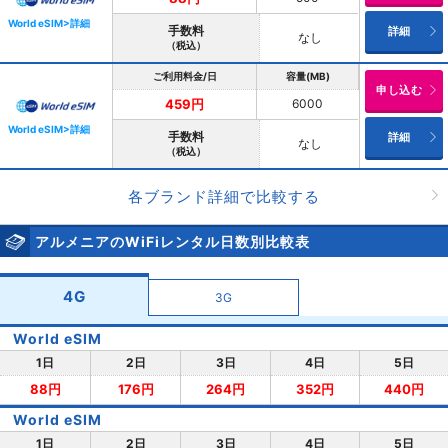
World eSIM>詳細
手数料
詳細
なし
（税込）
ご利用料金/日
容量(MB)
申し込む
6000
459円
World eSIM>詳細
手数料
詳細
なし
（税込）
各ブランド詳細で比較する
アルメニアのWiFiレンタル日数別比較表
4G
3G
World eSIM
1日
2日
3日
4日
5日
88円
176円
264円
352円
440円
World eSIM
1日
2日
3日
4日
5日