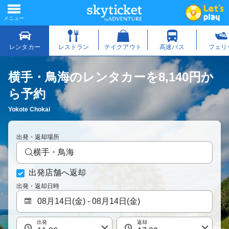
横手・鳥海のレンタカーを8,140円か
ら予約
Yokote Chokai
出発・返却場所
横手・鳥海
出発店舗へ返却
出発・返却日時
出発
返却