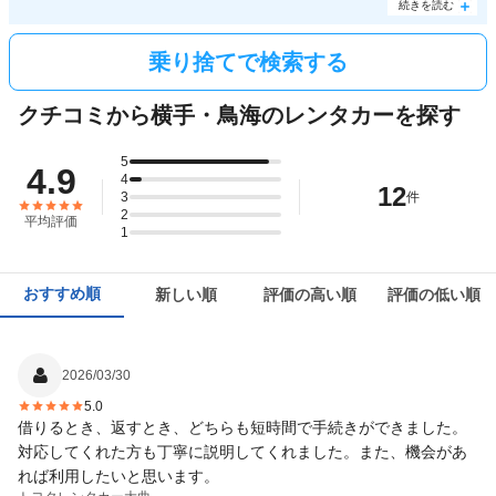
った長距離移動でも料金は8,500円前後で、コストパフォーマンスの良さが光ります。ま
続きを読む
た、日産レンタカーはお引っ越しやビジネスにも使える商用車が充実。秋田県にある日産
レンタカーの店舗すべてで乗り捨てサービスが利用できるので、さまざまなシーンで活用
しましょう。
乗り捨てで検索する
クチコミから横手・鳥海のレンタカーを探す
5
4.9
4
12
3
件
2
平均評価
1
おすすめ順
新しい順
評価の高い順
評価の低い順
2026/03/30
5.0
借りるとき、返すとき、どちらも短時間で手続きができました。
対応してくれた方も丁寧に説明してくれました。また、機会があ
れば利用したいと思います。