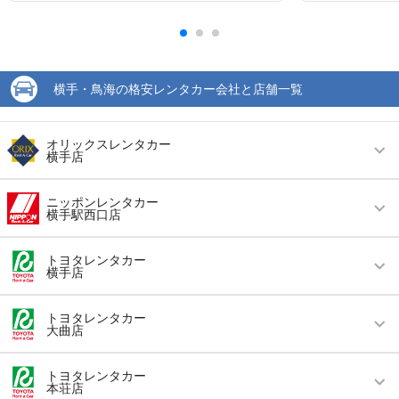
横手・鳥海の格安レンタカー会社と店舗一覧
オリックスレンタカー
横手店
営業時間
毎日 09:00 ～ 19:00
ニッポンレンタカー
横手駅西口店
アクセス
横手駅より徒歩で約10分（送迎なし）
営業時間
毎日 08:00 ～ 18:00
住所
横手市条里２丁目５番４号
トヨタレンタカー
横手店
アクセス
横手駅より徒歩で約2分（送迎なし）
店舗詳細
店舗詳細ページはこちら
営業時間
毎日 08:00 ～ 18:00
住所
秋田県横手市駅西二丁目１－２０
トヨタレンタカー
大曲店
この店舗でレンタカーを探す
アクセス
横手駅より徒歩で約6分（送迎なし）
店舗詳細
店舗詳細ページはこちら
営業時間
毎日 08:00 ～ 19:00
住所
秋田県横手市平城町6-32
トヨタレンタカー
本荘店
この店舗でレンタカーを探す