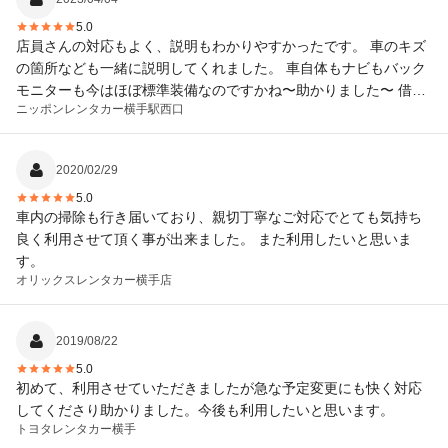
5.0
店員さんの対応もよく、説明もわかりやすかったです。 車のキズ
の箇所なども一緒に説明してくれました。 車自体もナビもバック
モニターも今はほぼ標準装備なのですかね〜助かりました〜 借り
ニッポンレンタカー
横手駅西口
たところが駅の真ん前のため荷物があっても大丈夫でした 次回も
ここにお願いしたいと思います〜
2020/02/29
5.0
車内の掃除も行き届いており、親切丁寧なご対応でとても気持ち
良く利用させて頂く事が出来ました。 また利用したいと思いま
す。
オリックスレンタカー
横手店
2019/08/22
5.0
初めて、利用させていただきましたが急な予定変更にも快く対応
してくださり助かりました。今後も利用したいと思います。
トヨタレンタカー
横手