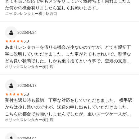
とても良い対応で車もスッキリしていて気持ちよく乗れましたま
た何かの機会有りましたら宜しくお願いします。
ニッポンレンタカー
横手駅西口
2023/04/24
5.0
あまりレンタカーを借りる機会が少ないのですが、とても親切丁
寧に説明していただきました。また車がとてもきれいで、整備な
ども良い状態でした。しかも乗り捨てという事で、空港の支店さ
オリックスレンタカー
横手店
んに停めて空港までの送迎していただいたのですが、送迎車の用
意が早っかったです。運転速度はもちろん安全運転でした。（他
店で借りた方は、歩いてました） 機会がございましたら、また利
2023/04/17
用させてください。 ありがとうございました。
5.0
受付も返却時も親切、丁寧な対応をしていただきました。 横手駅
からは少し遠いのですが、送迎の申し出もしていただきました。
こちらの都合でお願いしませんでしたが、重いスーツケースがあ
オリックスレンタカー
横手店
る場合はとても助かるサービスと思います。ありがとうございま
した。
2023/04/04