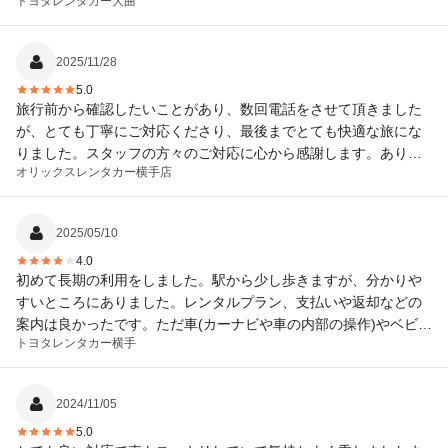
トヨタレンタカー
大曲
2025/11/28
5.0
旅行前から確認したいことがあり、数回電話をさせて頂きました
が、とても丁寧にご対応くださり、最後までとても快適な旅にな
りました。スタッフの方々のご対応に心から感謝します。ありが
オリックスレンタカー
横手店
とうございました！
2025/05/10
4.0
初めて長期の利用をしました。駅から少し歩きますが、分かりや
すいところにありました。レンタルプラン、支払いや返却などの
案内は良かったです。ただ車(カーナビや車の内部の操作)やベビー
トヨタレンタカー
横手
シートの使い方の案内がなくて、戸惑いました。簡単でも案内し
てくれたら嬉しかったです。自分から確認すればよかったとも思
いますが。
2024/11/05
5.0