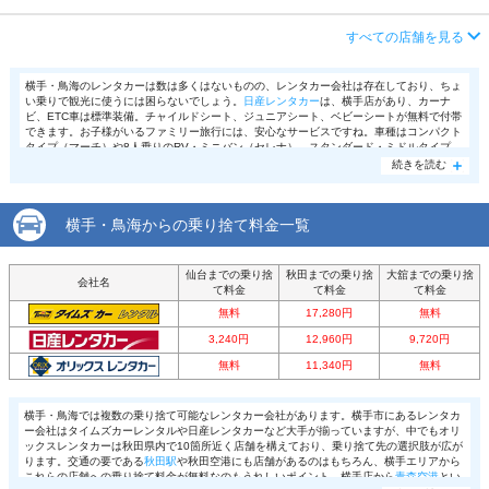
アクセス
大曲駅より車で約3分（送迎なし）
店舗詳細
店舗詳細ページはこちら
営業時間
毎日 08:00 ～ 18:00
住所
秋田県大仙市大花町14-17
すべての店舗を見る
この店舗でレンタカーを探す
アクセス
羽後本荘駅より車で約4分（送迎なし）
店舗詳細
店舗詳細ページはこちら
横手・鳥海のレンタカーは数は多くはないものの、レンタカー会社は存在しており、ちょ
い乗りで観光に使うには困らないでしょう。
日産レンタカー
は、横手店があり、カーナ
住所
秋田県由利本荘市鶴沼32-1
ビ、ETC車は標準装備。チャイルドシート、ジュニアシート、ベビーシートが無料で付帯
この店舗でレンタカーを探す
できます。お子様がいるファミリー旅行には、安心なサービスですね。車種はコンパクト
店舗詳細
店舗詳細ページはこちら
タイプ（マーチ）や8人乗りのRV・ミニバン（セレナ）、スタンダード・ミドルタイプ
（ラティオ）等がそろっています。横手や鳥海からレンタカーではなくて、
秋田空港
周辺
続きを読む
からという場合は、
オリックスレンタカー
や
タイムズカーレンタル
等の会社もあります。
もしも気になるレンタカー会社があるのでしたら、秋田空港周辺で検討してみるのも良い
この店舗でレンタカーを探す
と思います。
横手・鳥海からの乗り捨て料金一覧
仙台までの乗り捨
秋田までの乗り捨
大舘までの乗り捨
会社名
て料金
て料金
て料金
無料
17,280円
無料
3,240円
12,960円
9,720円
無料
11,340円
無料
横手・鳥海では複数の乗り捨て可能なレンタカー会社があります。横手市にあるレンタカ
ー会社はタイムズカーレンタルや日産レンタカーなど大手が揃っていますが、中でもオリ
ックスレンタカーは秋田県内で10箇所近く店舗を構えており、乗り捨て先の選択肢が広が
ります。交通の要である
秋田駅
や秋田空港にも店舗があるのはもちろん、横手エリアから
これらの店舗への乗り捨て料金が無料なのもうれしいポイント。横手店から
青森空港
とい