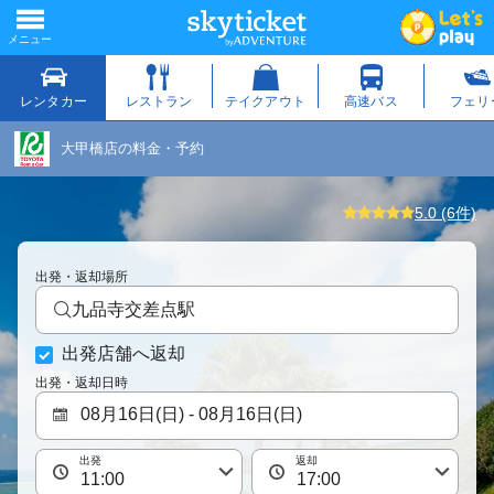
大甲橋店の料金・予約
5.0 (6件)
出発・返却場所
九品寺交差点駅
出発店舗へ返却
出発・返却日時
出発
返却