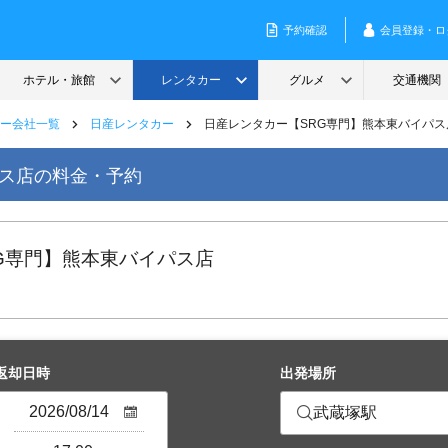
ー会社一覧
日産レンタカー
日産レンタカー【SRG専門】熊本東バイパス
パス店の料金・予約
RG専門】熊本東バイパス店
返却日時
出発場所
武蔵塚駅