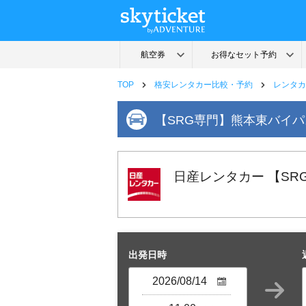
TOP
格安レンタカー比較・予約
レンタカ
【SRG専門】熊本東バイ
日産レンタカー 【S
出発日時