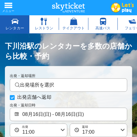
下川沿駅のレンタカーを多数の店舗か
ら比較・予約
出発・返却場所
出発場所を選択
出発店舗へ返却
出発・返却日時
出発
返却