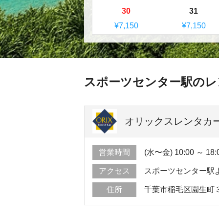
30
31
¥7,150
¥7,150
スポーツセンター駅のレ
オリックスレンタカー
営業時間
(水〜金) 10:00 ～ 18:
アクセス
スポーツセンター駅
住所
千葉市稲毛区園生町