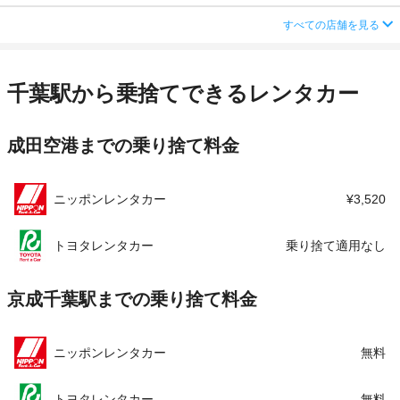
営業時間
(月〜金) 08:00 ～ 22:00 / (土・日) 08:00 ～
住所
千葉県千葉市中央区南町2-12
すべての店舗を見る
23:00 / (祝) 08:00 ～ 22:00
この店舗でレンタカーを探す
店舗詳細
店舗詳細ページはこちら
アクセス
千葉中央駅より徒歩で約13分（送迎なし）
千葉駅から乗捨てできるレンタカー
住所
千葉県千葉市中央区本町2-9-10
この店舗でレンタカーを探す
店舗詳細
店舗詳細ページはこちら
成田空港までの乗り捨て料金
この店舗でレンタカーを探す
ニッポンレンタカー
¥3,520
トヨタレンタカー
乗り捨て適用なし
京成千葉駅までの乗り捨て料金
ニッポンレンタカー
無料
トヨタレンタカー
無料