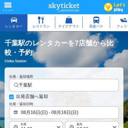
千葉駅のレンタカーを7店舗から比
較・予約
Chiba Station
出発・返却場所
千葉駅
出発店舗へ返却
出発・返却日時
出発
返却