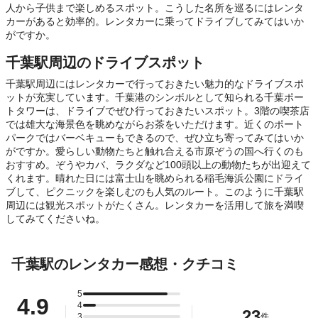
人から子供まで楽しめるスポット。こうした名所を巡るにはレンタ
カーがあると効率的。レンタカーに乗ってドライブしてみてはいか
がですか。
千葉駅周辺のドライブスポット
千葉駅周辺にはレンタカーで行っておきたい魅力的なドライブスポ
ットが充実しています。千葉港のシンボルとして知られる千葉ポー
トタワーは、ドライブでぜひ行っておきたいスポット。3階の喫茶店
では雄大な海景色を眺めながらお茶をいただけます。近くのポート
パークではバーベキューもできるので、ぜひ立ち寄ってみてはいか
がですか。愛らしい動物たちと触れ合える市原ぞうの国へ行くのも
おすすめ。ぞうやカバ、ラクダなど100頭以上の動物たちが出迎えて
くれます。晴れた日には富士山を眺められる稲毛海浜公園にドライ
ブして、ピクニックを楽しむのも人気のルート。このように千葉駅
周辺には観光スポットがたくさん。レンタカーを活用して旅を満喫
してみてくださいね。
千葉駅のレンタカー感想・クチコミ
5
4.9
4
23
3
件