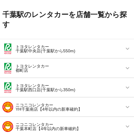
千葉駅のレンタカーを店舗一覧から探
す
トヨタレンタカー
千葉駅中央店(千葉駅から550m)
営業時間
毎日 08:00 ～ 20:00
トヨタレンタカー
都町店
アクセス
千葉駅より徒歩で約7分（送迎なし）
営業時間
毎日 09:30 ～ 18:00
住所
千葉市中央区新田町5-1
トヨタレンタカー
千葉駅西口店(千葉駅から350m)
アクセス
千葉駅より車で約15分（送迎なし）
店舗詳細
店舗詳細ページはこちら
営業時間
毎日 08:00 ～ 20:00
住所
千葉市中央区都町6丁目8番53号
ニコニコレンタカー
YH千葉南店【4年以内の新車確約】
この店舗でレンタカーを探す
アクセス
千葉駅より徒歩で約4分（送迎なし）
店舗詳細
店舗詳細ページはこちら
営業時間
毎日 08:00 ～ 20:00
住所
千葉県千葉市中央区登戸2-2-7千葉トヨタビル1階
ニコニコレンタカー
千葉本町店【4年以内の新車確約】
この店舗でレンタカーを探す
アクセス
蘇我駅より徒歩で約5分（送迎なし）
店舗詳細
店舗詳細ページはこちら