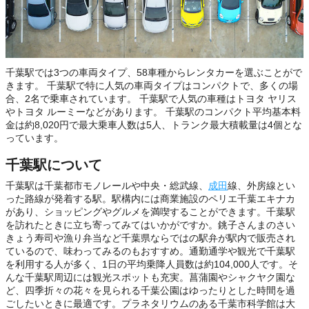
千葉駅では3つの車両タイプ、58車種からレンタカーを選ぶことがで
きます。 千葉駅で特に人気の車両タイプはコンパクトで、多くの場
合、2名で乗車されています。 千葉駅で人気の車種はトヨタ ヤリス
やトヨタ ルーミーなどがあります。 千葉駅のコンパクト平均基本料
金は約8,020円で最大乗車人数は5人、トランク最大積載量は4個とな
っています。
千葉駅について
千葉駅は千葉都市モノレールや中央・総武線、
成田
線、外房線とい
った路線が発着する駅。駅構内には商業施設のペリエ千葉エキナカ
があり、ショッピングやグルメを満喫することができます。千葉駅
を訪れたときに立ち寄ってみてはいかがですか。銚子さんまのさい
きょう寿司や漁り弁当など千葉県ならではの駅弁が駅内で販売され
ているので、味わってみるのもおすすめ。通勤通学や観光で千葉駅
を利用する人が多く、1日の平均乗降人員数は約104,000人です。そ
んな千葉駅周辺には観光スポットも充実。菖蒲園やシャクヤク園な
ど、四季折々の花々を見られる千葉公園はゆったりとした時間を過
ごしたいときに最適です。プラネタリウムのある千葉市科学館は大