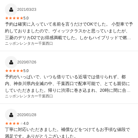
2021/03/23
5.0
予約は確実に入っていて名前を言うだけでOKでした。 小型車で予
約しておりましたので、ヴィッツクラスかと思っていましたが、
三菱のデリカD2でお得感満載でした。しかもハイブリッドで燃費
ニッポンレンタカー
千葉西口
も乗り心地も良くて快適でした。予定より早目に返却したのでそ
の分を返金もしていただけました。 また利用したいです。
2020/07/26
5.0
予約がいっぱいで、いつも借りている近場では借りられず、都
内、神奈川県内全滅の中、千葉西口で配車可能で、とても親切に
していただきました。帰りに渋滞に巻き込まれ、20時に間に合わ
ニッポンレンタカー
千葉西口
ないかと焦りました、10分ほど経過したにも関わらず、お待ちい
ただき、ご丁寧に電話対応していただきました。
2020/01/28
4.0
丁寧に対応いただきました。補償などをつけてもお手頃な値段で
満足です。ありがとうございました。