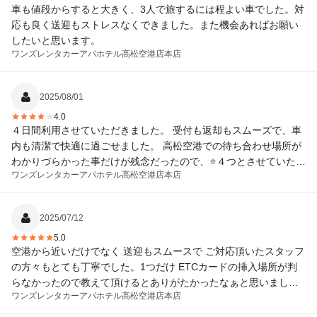
車も値段からすると大きく、3人で旅するには程よい車でした。対
ロードアシスタンスは自分でJAFか自社の保険があればそれで大
応も良く送迎もストレスなくできました。また機会あればお願い
丈夫とか、できる限り安く済むための方法を教えてくれて、そし
したいと思います。
てとにかく安い！24時間借りて5000円を切るとは、驚きでした。
ワンズレンタカーアパホテル高松空港店
本店
ありがとうございました。
2025/08/01
4.0
４日間利用させていただきました。 受付も返却もスムーズで、車
内も清潔で快適に過ごせました。 高松空港での待ち合わせ場所が
わかりづらかった事だけが残念だったので、⭐️４つとさせていただ
ワンズレンタカーアパホテル高松空港店
本店
きます。
2025/07/12
5.0
空港から近いだけでなく 送迎もスムースで ご対応頂いたスタッフ
の方々もとても丁寧でした。1つだけ ETCカードの挿入場所が判
らなかったので教えて頂けるとありがたかったなぁと思いまし
ワンズレンタカーアパホテル高松空港店
本店
た。でも また高松でレンタカーを借りるなら絶対こちらでお願い
したいです。ありがとうございました。