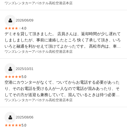
ワンズレンタカーアパホテル高松空港店
本店
ろでした
2026/06/09
4.0
デミオを貸して頂きました。 店員さんは、返却時間が少し遅れて
しましましたが、事前に連絡したところ 快く了承して頂き、いろ
いろと融通を利かせえて頂けてよかったです。 髙松市内は、車が
ワンズレンタカーアパホテル高松空港店
本店
多く、渋滞も度々発生するため、 当初のナビの到着時間が当てに
ならずとても困りました。 ついているナビが、ポータブルナビな
のでどうしようも無いのですが、自動リルートで渋滞回避して頂
2025/10/31
けるナビだととても助かります。 自動車の方は、他のレビューに
5.0
あるとおりかなり走行距離のある中古車です。FMラジオを聞こう
空港にカウンターがなくて、ついてからお電話する必要があった
としましたが、全くキャッチできず、仕方なくワンセグでテレビ
り、そのお電話を受ける人が一人なので電話が混みあったり、そ
をラジオ替わりに聞くという感じで、ラジオが聞けたらもっと良
してその方が送迎も兼務していて、混んでいるときは待つ必要が
かったと思います。
ワンズレンタカーアパホテル高松空港店
本店
あったり、車の走行距離が12万キロを超えていたり、カーナビが
標準装備されていなかったり、シガーソケットから充電できるよ
うなのでスマホのナビでいいかと思ったら、充電コードはなくて
2025/08/06
（そして私も持って行ってなくて）、結局充電できなかったり
5.0
と、まあいろいろありましたが、係の方が皆さん気のいい方で、