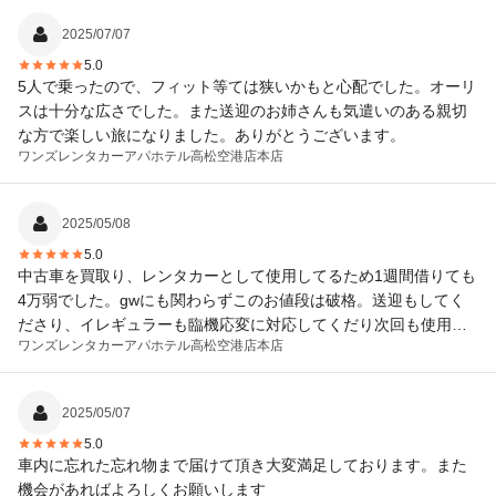
2025/07/07
5.0
5人で乗ったので、フィット等ては狭いかもと心配でした。オーリ
スは十分な広さでした。また送迎のお姉さんも気遣いのある親切
な方で楽しい旅になりました。ありがとうございます。
ワンズレンタカーアパホテル高松空港店
本店
2025/05/08
5.0
中古車を買取り、レンタカーとして使用してるため1週間借りても
4万弱でした。gwにも関わらずこのお値段は破格。送迎もしてく
ださり、イレギュラーも臨機応変に対応してくだり次回も使用確
ワンズレンタカーアパホテル高松空港店
本店
定です。ただ、やはり中古車なので車の質はそれなりになりま
す。車に興味なければ最高かと！
2025/05/07
5.0
車内に忘れた忘れ物まで届けて頂き大変満足しております。また
機会があればよろしくお願いします