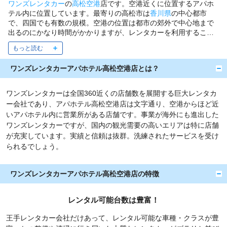
ワンズレンタカー
の
高松空港
店です。空港近くに位置するアパホ
テル内に位置しています。最寄りの高松市は
香川県
の中心都市
で、四国でも有数の規模。空港の位置は都市の郊外で中心地まで
出るのにかなり時間がかかりますが、レンタカーを利用すること
で空港から出てすぐに移動が可能。四国あちこちへとドライブす
る場合は特に便利に利用できるでしょう。
ワンズレンタカーアパホテル高松空港店とは？
ワンズレンタカーは全国360近くの店舗数を展開する巨大レンタカ
ー会社であり、アパホテル高松空港店は文字通り、空港からほど近
いアパホテル内に営業所がある店舗です。事業が海外にも進出した
ワンズレンタカーですが、国内の観光需要の高いエリアは特に店舗
が充実しています。実績と信頼は抜群。洗練されたサービスを受け
られるでしょう。
ワンズレンタカーアパホテル高松空港店の特徴
レンタル可能台数は豊富！
王手レンタカー会社だけあって、レンタル可能な車種・クラスが豊