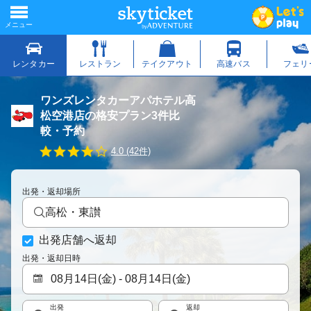
ワンズレンタカーアパホテル高
松空港店の格安プラン3件比
較・予約
4
4.0 (42件)
.
0
s
出発・返却場所
t
a
高松・東讃
r
r
出発店舗へ返却
a
t
出発・返却日時
i
n
g
出発
返却