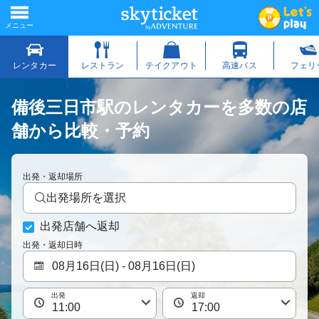
備後三日市駅のレンタカーを多数の店
舗から比較・予約
出発・返却場所
出発場所を選択
出発店舗へ返却
出発・返却日時
出発
返却