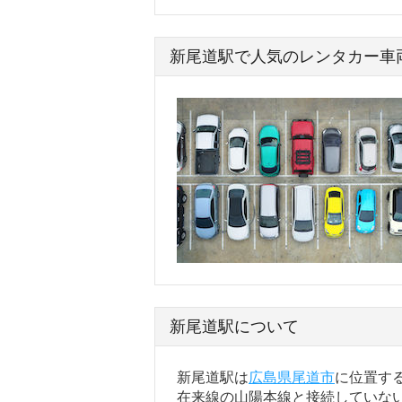
新尾道駅で人気のレンタカー車
新尾道駅について
新尾道駅は
広島県
尾道市
に位置す
在来線の山陽本線と接続していな