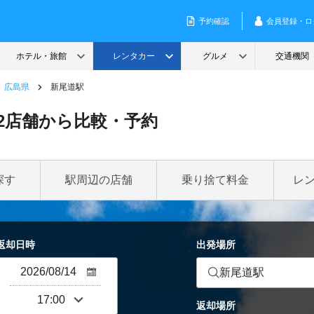
広島県
新尾道駅
2店舗から比較・予約
探す
駅周辺の店舗
乗り捨て料金
レ
返却日時
出発場所
新尾道駅
返却場所