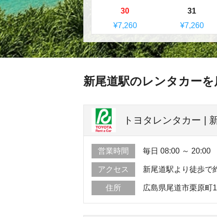
30
31
¥7,260
¥7,260
新尾道駅のレンタカーを
トヨタレンタカー | 
営業時間
毎日 08:00 ～ 20:00
アクセス
新尾道駅より徒歩で
住所
広島県尾道市栗原町1