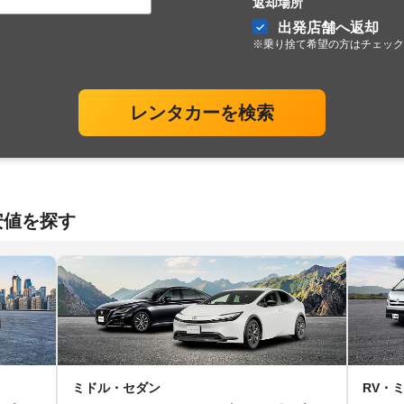
返却場所
出発店舗へ返却
※乗り捨て希望の方はチェック
レンタカーを検索
安値を探す
ミドル・セダン
RV・