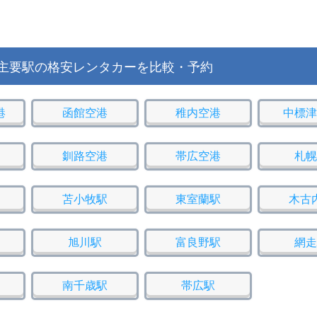
主要駅の格安レンタカーを比較・予約
港
函館空港
稚内空港
中標津
釧路空港
帯広空港
札幌
苫小牧駅
東室蘭駅
木古
旭川駅
富良野駅
網走
南千歳駅
帯広駅