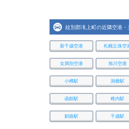
紋別郡滝上町の近隣空港・
新千歳空港
札幌丘珠空
女満別空港
旭川空港
小樽駅
洞爺駅
函館駅
稚内駅
釧路駅
千歳駅