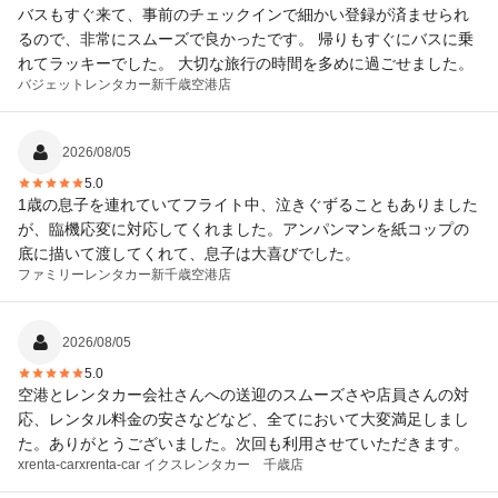
バスもすぐ来て、事前のチェックインで細かい登録が済ませられ
るので、非常にスムーズで良かったです。 帰りもすぐにバスに乗
れてラッキーでした。 大切な旅行の時間を多めに過ごせました。
バジェットレンタカー
新千歳空港店
2026/08/05
5.0
1歳の息子を連れていてフライト中、泣きぐずることもありました
が、臨機応変に対応してくれました。アンパンマンを紙コップの
底に描いて渡してくれて、息子は大喜びでした。
ファミリーレンタカー
新千歳空港店
2026/08/05
5.0
空港とレンタカー会社さんへの送迎のスムーズさや店員さんの対
応、レンタル料金の安さなどなど、全てにおいて大変満足しまし
た。ありがとうございました。次回も利用させていただきます。
xrenta-car
xrenta-car イクスレンタカー 千歳店