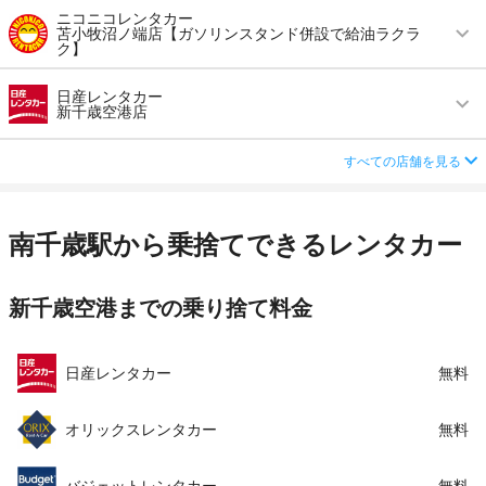
営業時間
毎日 08:00 ～ 21:00
ニコニコレンタカー
住所
北海道千歳市美々758-137
苫小牧沼ノ端店【ガソリンスタンド併設で給油ラクラ
この店舗でレンタカーを探す
ク】
アクセス
新千歳空港より無料送迎車で約9分
店舗詳細
店舗詳細ページはこちら
営業時間
毎日 07:00 ～ 20:00
住所
北海道千歳市美々758-134
日産レンタカー
新千歳空港店
この店舗でレンタカーを探す
アクセス
沼ノ端駅より無料送迎車で約4分
店舗詳細
店舗詳細ページはこちら
営業時間
毎日 08:00 ～ 21:00
住所
苫小牧市沼ノ端中央6-2-3
すべての店舗を見る
この店舗でレンタカーを探す
アクセス
新千歳空港より無料送迎車で約7分
店舗詳細
店舗詳細ページはこちら
住所
北海道千歳市柏台南２−２−５
南千歳駅から乗捨てできるレンタカー
この店舗でレンタカーを探す
店舗詳細
店舗詳細ページはこちら
新千歳空港までの乗り捨て料金
この店舗でレンタカーを探す
日産レンタカー
無料
オリックスレンタカー
無料
バジェットレンタカー
無料