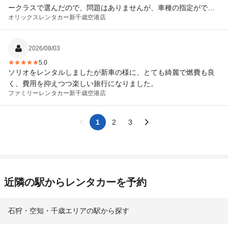
ークラスで選んだので、問題はありませんが、車種の指定ができ
オリックスレンタカー
新千歳空港店
たらよかったなと思います。
2026/08/03
5.0
ソリオをレンタルしましたが新車の様に、とても綺麗で燃費も良
く、費用を抑えつつ楽しい旅行になりました。
ファミリーレンタカー
新千歳空港店
1
2
3
近隣の駅からレンタカーを予約
石狩・空知・千歳エリアの駅から探す