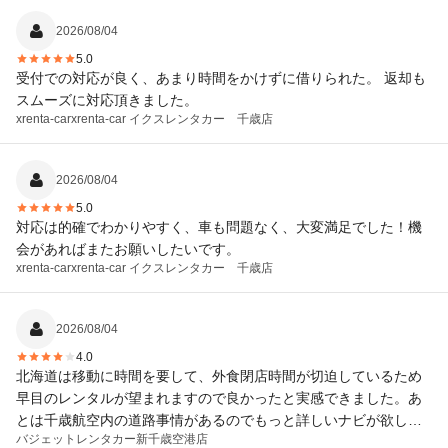
2026/08/04
5.0
受付での対応が良く、あまり時間をかけずに借りられた。 返却も
スムーズに対応頂きました。
xrenta-car
xrenta-car イクスレンタカー 千歳店
2026/08/04
5.0
対応は的確でわかりやすく、車も問題なく、大変満足でした！機
会があればまたお願いしたいです。
xrenta-car
xrenta-car イクスレンタカー 千歳店
2026/08/04
4.0
北海道は移動に時間を要して、外食閉店時間が切迫しているため
早目のレンタルが望まれますので良かったと実感できました。あ
とは千歳航空内の道路事情があるのでもっと詳しいナビが欲しい
バジェットレンタカー
新千歳空港店
と思いました