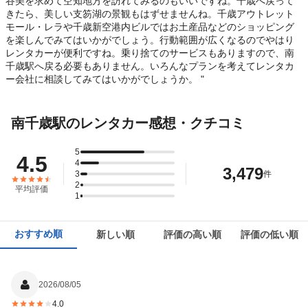
谷美を求めて空知地方を訪れてみるのもいいですね。千歳へ戻って
きたら、美しい支笏湖の景観もはずせませんね。千歳アウトレット
モール・レラや千歳新空港内ビルではお土産品などのショッピング
を楽しんでみてはいかがでしょう。行動範囲が広くなるのでやはり
レンタカーが便利ですね。乗り捨てのサービスもありますので、南
千歳駅へ戻る必要もありません。いろんなプランを考えてレンタカ
ー会社に相談してみてはいかがでしょうか。 "
南千歳駅のレンタカー感想・クチコミ
5
4.5
4
3,479
3
件
2
平均評価
1
おすすめ順
新しい順
評価の高い順
評価の低い順
2026/08/05
4.0