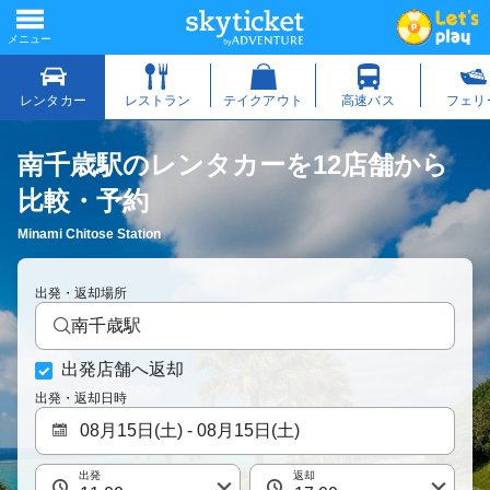
南千歳駅のレンタカーを12店舗から
比較・予約
Minami Chitose Station
出発・返却場所
南千歳駅
出発店舗へ返却
出発・返却日時
出発
返却