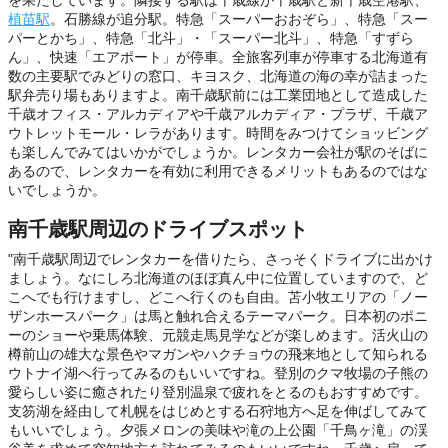
を果たしています。隣接する駅は千歳線が千歳駅と新千歳空港駅、
植苗駅
。石勝線が追分駅。特急「スーパーおおぞら」、特急「スー
パーとかち」、特急「北斗」・「スーパー北斗」、特急「すずら
ん」、快速「エアポート」が停車。全旅客列車が停車する北海道有
数の主要駅でみどりの窓口、キヨスク、北海道の海の幸が詰まった
駅弁売り場もありますよ。南千歳駅前には工業団地として造成した
千歳オフィス・アルカディアや千歳アルカディア・プラザ、千歳ア
ウトレットモール・レラがあります。時間をみつけてショッビング
も楽しんでみてはいかがでしょうか。レンタカー会社が駅のそばに
あるので、レンタカーを有効に利用できるメリットもあるのではな
いでしょうか。
南千歳駅周辺のドライブスポット
"南千歳駅周辺でレンタカーを借りたら、さっそくドライブに出かけ
ましょう。なにしろ北海道のほぼ真ん中に位置していますので、ど
こへでも行けますし、どこへ行くのも自由。苫小牧エリアの「ノー
ザンホースパーク」は馬と触れ合えるテーマパーク。日本初のポニ
ーのショーや乗馬体験、元競走馬見学などが楽しめます。活火山の
樽前山の雄大な景色やマガンやハクチョウの飛来地として知られる
ウトナイ湖へ行ってみるのもいいですね。登別のクマ牧場の子熊の
愛らしい姿に癒されたり登別温泉で疲れをとるのもおすすめです。
支笏湖を経由して札幌をはじめとする石狩地方へ足を伸ばしてみて
もいいでしょう。夕張メロンの美味や滝の上公園「千鳥ヶ滝」の渓