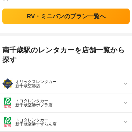
RV・ミニバンのプラン一覧へ
南千歳駅のレンタカーを店舗一覧から
探す
オリックスレンタカー
新千歳空港店
営業時間
毎日 08:00 ～ 20:00
トヨタレンタカー
新千歳空港ポプラ店
アクセス
新千歳空港より無料送迎車で約10分
営業時間
毎日 08:00 ～ 21:00
住所
北海道千歳市美々７５８－１７１
トヨタレンタカー
新千歳空港すずらん店
アクセス
新千歳空港より無料送迎車で約9分
店舗詳細
店舗詳細ページはこちら