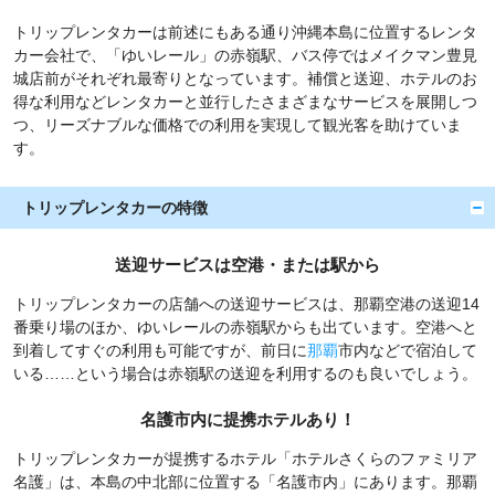
トリップレンタカーは前述にもある通り沖縄本島に位置するレンタ
カー会社で、「ゆいレール」の赤嶺駅、バス停ではメイクマン豊見
城店前がそれぞれ最寄りとなっています。補償と送迎、ホテルのお
得な利用などレンタカーと並行したさまざまなサービスを展開しつ
つ、リーズナブルな価格での利用を実現して観光客を助けていま
す。
トリップレンタカーの特徴
送迎サービスは空港・または駅から
トリップレンタカーの店舗への送迎サービスは、那覇空港の送迎14
番乗り場のほか、ゆいレールの赤嶺駅からも出ています。空港へと
到着してすぐの利用も可能ですが、前日に
那覇
市内などで宿泊して
いる……という場合は赤嶺駅の送迎を利用するのも良いでしょう。
名護市内に提携ホテルあり！
トリップレンタカーが提携するホテル「ホテルさくらのファミリア
名護」は、本島の中北部に位置する「名護市内」にあります。那覇