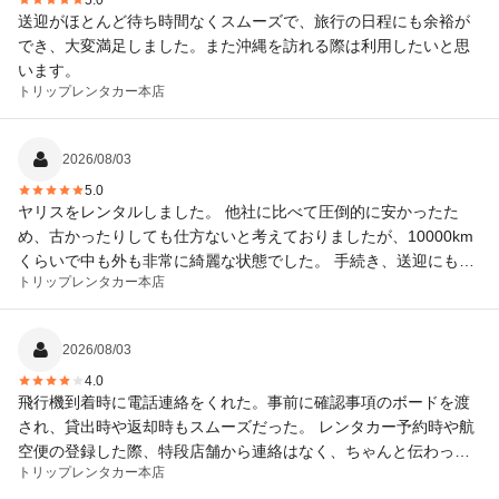
5.0
送迎がほとんど待ち時間なくスムーズで、旅行の日程にも余裕が
でき、大変満足しました。また沖縄を訪れる際は利用したいと思
います。
トリップレンタカー
本店
2026/08/03
5.0
ヤリスをレンタルしました。 他社に比べて圧倒的に安かったた
め、古かったりしても仕方ないと考えておりましたが、10000km
くらいで中も外も非常に綺麗な状態でした。 手続き、送迎にも全
トリップレンタカー
本店
く問題なく非常に満足でした。
2026/08/03
4.0
飛行機到着時に電話連絡をくれた。事前に確認事項のボードを渡
され、貸出時や返却時もスムーズだった。 レンタカー予約時や航
空便の登録した際、特段店舗から連絡はなく、ちゃんと伝わって
トリップレンタカー
本店
いるかは少し不安だった。