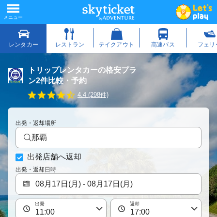
トリップレンタカーの格安プラ
ン2件比較・予約
4
4.4 (298件)
.
4
s
出発・返却場所
t
a
那覇
r
r
出発店舗へ返却
a
t
出発・返却日時
i
n
g
出発
返却