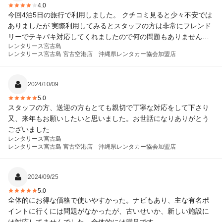
4.0
今回4泊5日の旅行で利用しました。 クチコミ見ると少々不安では
ありましたが 実際利用してみるとスタッフの方は非常にフレンド
リーでテキパキ対応してくれましたので何の問題もありませんで
レンタリース宮古島
した。 車自体は確かに若干古く車内に砂が落ちていました。しか
レンタリース宮古島 宮古空港店 沖縄県レンタカー協会加盟店
しながら、有名なレンタカー会社を利用すると倍以上の値段で
す。 移動に使うだけと割り切れば全く問題ありませんでした。帰
りの空港までの送迎もスムーズでスタッフも感じの良い外国人ス
2024/10/09
タッフでした。星4つとしたのは空港での迎えが若干わかりにくか
5.0
ったためです。 次回もぜひリピしたいと思います。
スタッフの方、送迎の方もとても親切で丁寧な対応をして下さり
又、来年もお願いしたいと思いました。お世話になりありがとう
ございました
レンタリース宮古島
レンタリース宮古島 宮古空港店 沖縄県レンタカー協会加盟店
2024/09/25
5.0
全体的にお得な価格で使いやすかった。ナビもあり、主な有名ポ
イントに行くには問題がなかったが、古いせいか、新しい施設に