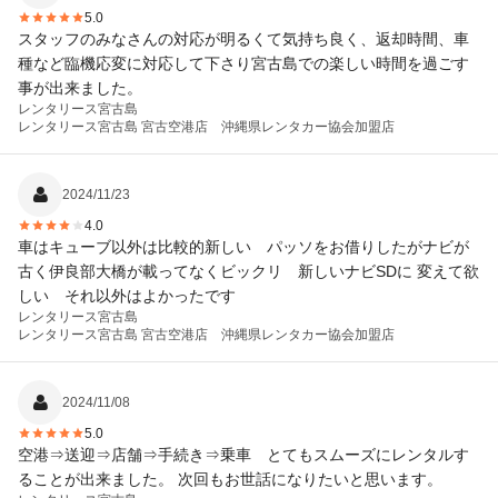
5.0
スタッフのみなさんの対応が明るくて気持ち良く、返却時間、車
種など臨機応変に対応して下さり宮古島での楽しい時間を過ごす
事が出来ました。
レンタリース宮古島
レンタリース宮古島 宮古空港店 沖縄県レンタカー協会加盟店
2024/11/23
4.0
車はキューブ以外は比較的新しい パッソをお借りしたがナビが
古く伊良部大橋が載ってなくビックリ 新しいナビSDに 変えて欲
しい それ以外はよかったです
レンタリース宮古島
レンタリース宮古島 宮古空港店 沖縄県レンタカー協会加盟店
2024/11/08
5.0
空港⇒送迎⇒店舗⇒手続き⇒乗車 とてもスムーズにレンタルす
ることが出来ました。 次回もお世話になりたいと思います。