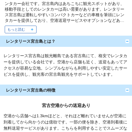
ンタカー会社です。宮古島内はあちこちに観光スポットがあり、
移動手段としてのレンタカーは高い需要があります。レンタリー
ス宮古島は運転しやすいコンパクトカーなどの車種を筆頭にレン
タカーを提供しており、空港送迎サービスやオプションなどあっ
て嬉しいサービスをしっかりと用意。シンプルなプランながらも
信頼性の高いレンタカー会社です。
約款・規約(PDF)
レンタリース宮古島とは？
レンタリース宮古島は観光離島である宮古島にて、格安でレンタカ
ーを提供している会社です。空港から店舗も近く、送迎もあってア
クセスが容易な立地。シンプルながらも利用しやすい安定したサー
ビスを提供し、観光客の宮古島観光をサポートしています。
レンタリース宮古島の特徴
宮古空港からの送迎あり
空港から店舗へは1.3kmほどと、それほど離れていませんが空港に
到着してから向かうのは億劫です。一部の便を除き、空港到着後に
無料送迎サービスがあります。こちらを利用することでスムーズな