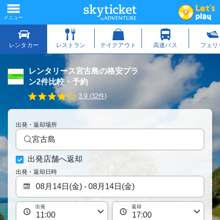
レンタリース宮古島の格安プラ
ン2件比較・予約
3
3.9 (32件)
.
9
s
出発・返却場所
t
a
宮古島
r
r
出発店舗へ返却
a
t
出発・返却日時
i
n
g
出発
返却