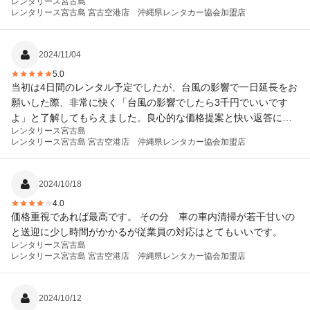
レンタリース宮古島
レンタリース宮古島 宮古空港店 沖縄県レンタカー協会加盟店
2024/11/04
5.0
当初は4日間のレンタル予定でしたが、台風の影響で一日延長をお
願いした際、非常に快く「台風の影響でしたら3千円でいいです
よ」と了解してもらえました。良心的な価格提案と快い返答に大
レンタリース宮古島
変安心感を覚え、非常に良心的だなと感じました。次回もレンタ
レンタリース宮古島 宮古空港店 沖縄県レンタカー協会加盟店
カーはこちらでお願いしたいと思っています。
2024/10/18
4.0
価格重視であれば最高です。 その分 車の車内清掃が若干甘いの
と送迎に少し時間がかかるが従業員の対応はとてもいいです。
レンタリース宮古島
レンタリース宮古島 宮古空港店 沖縄県レンタカー協会加盟店
2024/10/12