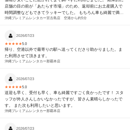
店舗の目の前が「あたらす市場」のため、返却前にお土産購入で
時間調整などもできてラッキーでした。 もちろん車も綺麗で満足
沖縄プレミアムレンタカー
宮古島店 空港から約5分
です。 ありがとうございました。
2026/07/23
5.0
帰り、空港以外で最寄りの駅へ送ってくださり助かりました。ま
た利用させて頂きます。
沖縄プレミアムレンタカー
那覇本店
2026/07/23
5.0
送迎も早く、受付も早く、車も綺麗ですごく良かったです！ スタ
ッフが外人さんしかいなかったですが、皆さん素晴らしかったで
す。 また次も利用したいと思います。
沖縄プレミアムレンタカー
那覇本店
2026/07/23