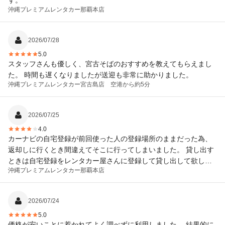
す。
沖縄プレミアムレンタカー
那覇本店
2026/07/28
5.0
スタッフさんも優しく、宮古そばのおすすめを教えてもらえまし
た。 時間も遅くなりましたが送迎も非常に助かりました。
沖縄プレミアムレンタカー
宮古島店 空港から約5分
2026/07/25
4.0
カーナビの自宅登録が前回使った人の登録場所のままだった為、
返却しに行くとき間違えてそこに行ってしまいました。 貸し出す
ときは自宅登録をレンタカー屋さんに登録して貸し出して欲しい
沖縄プレミアムレンタカー
那覇本店
いです。
2026/07/24
5.0
価格が安いことに惹かれてよく調べずに利用しました。 結果的に