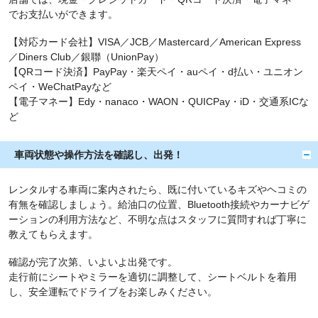
でお支払いができます。
【対応カード会社】VISA／JCB／Mastercard／American Express
／Diners Club／銀聯（UnionPay）
【QRコード決済】PayPay・楽天ペイ・auペイ・d払い・ユニオン
ペイ・WeChatPayなど
【電子マネー】Edy・nanaco・WAON・QUICPay・iD・交通系ICな
ど
車両状態や操作方法を確認し、出発！
レンタルする車両に案内されたら、既に付いているキズやヘコミの
有無を確認しましょう。給油口の位置、Bluetooth接続やカーナビゲ
ーションの利用方法など、不明な点はスタッフに質問すれば丁寧に
教えてもらえます。
確認が完了次第、いよいよ出発です。
走行前にシートやミラーを適切に調整して、シートベルトを着用
し、安全運転でドライブをお楽しみください。