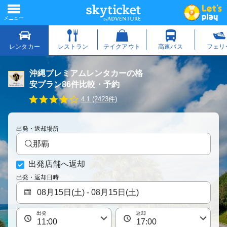
沖縄プレミアムレンタカーの格
安プラン86件比較・予約
4
4.1 (2423件)
.
1
s
出発・返却場所
t
a
那覇
r
r
出発店舗へ返却
a
t
出発・返却日時
i
n
g
出発
返却