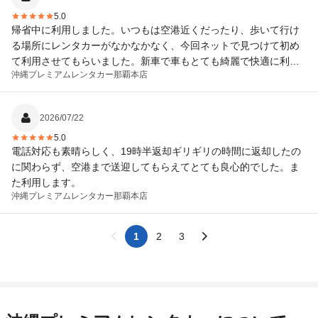
5.0
帰省中に利用しました。いつもは空港近くだったり、歩いて行け
る場所にレンタカーがなかなかなく、今回ネットで見つけて初め
て利用させてもらいました。新車で車もとても綺麗で快適に利用
沖縄プレミアムレンタカー
那覇本店
させてもらいました。 これからは、こちらでお願いしようと思い
ます。
2026/07/22
5.0
電話対応も素晴らしく、19時半返却ギリギリの時間に返却したの
に関わらず、空港まで送迎してもらえてとても良心的でした。ま
た利用します。
沖縄プレミアムレンタカー
那覇本店
1
2
3