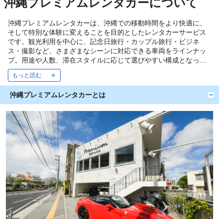
沖縄プレミアムレンタカーについて
沖縄プレミアムレンタカーは、沖縄での移動時間をより快適に、
そして特別な体験に変えることを目的としたレンタカーサービス
です。観光利用を中心に、記念日旅行・カップル旅行・ビジネ
ス・撮影など、さまざまなシーンに対応できる車両をラインナッ
プ。用途や人数、滞在スタイルに応じて選びやすい構成となって
います。一般的なレンタカーとして利用しやすい国産車に加え、
オープンカーや高級車・輸入車など、沖縄の景色や滞在時間をよ
り楽しめる車両もご用意しています。
沖縄プレミアムレンタカーとは
約款・規約(PDF)