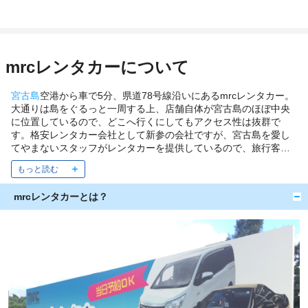
に行かれる方、ここはすごく信頼できるレンタカー屋さんです、
オススメします！ また来年の3月よろしくお願いします。
mrcレンタカーについて
宮古島
空港から車で5分、県道78号線沿いにあるmrcレンタカー。
大通りは島をぐるっと一周する上、店舗自体が宮古島のほぼ中央
に位置しているので、どこへ行くにしてもアクセス性は抜群で
す。格安レンタカー会社として新参の会社ですが、宮古島を愛し
てやまないスタッフがレンタカーを提供しているので、旅行客に
とって便利で役立つサービスを受けることができます。提供する
車自体も、大手ディーラーから独立したオーナー自らが厳選した
車種をご用意。メンテナンスもばっちりで、快適な旅行ができま
mrcレンタカーとは？
すよ。
約款・規約(PDF)