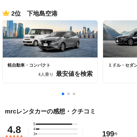
2位 下地島空港
軽自動車・コンパクト
ミドル・セダ
最安値を検索
4人乗り
mrcレンタカーの感想・クチコミ
5
4.8
4
199
3
件