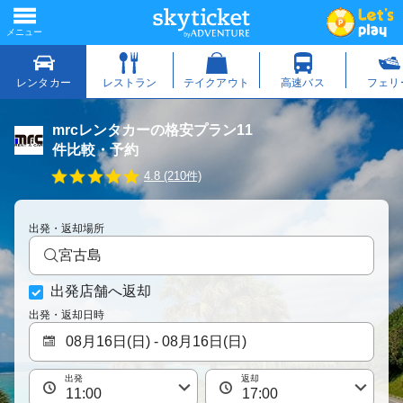
mrcレンタカーの格安プラン11
件比較・予約
4
4.8 (210件)
.
8
s
出発・返却場所
t
a
宮古島
r
r
出発店舗へ返却
a
t
出発・返却日時
i
n
g
出発
返却