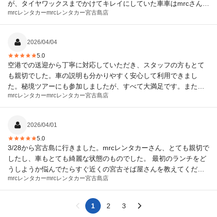
が、タイヤワックスまでかけてキレイにしていた車車はmrcさんだ
mrcレンタカー
mrcレンタカー宮古島店
けでした。 到着して車に乗り込んだ際にダッシュボードにメッセ
ージカードがありとても嬉しかったです。 荷物の載せ替えもして
頂いて助かりました。 宮古島に来た際はまた利用したいです。
2026/04/04
5.0
空港での送迎から丁寧に対応していただき、スタッフの方もとて
も親切でした。車の説明も分かりやすく安心して利用できまし
た。秘境ツアーにも参加しましたが、すべて大満足です。また次
mrcレンタカー
mrcレンタカー宮古島店
行く事がありましたらお願いしたいです。
2026/04/01
5.0
3/28から宮古島に行きました。mrcレンタカーさん、とても親切で
したし、車もとても綺麗な状態のものでした。 最初のランチをど
うしようか悩んでたらすぐ近くの宮古そば屋さんを教えてくださ
mrcレンタカー
mrcレンタカー宮古島店
り、これがすごく美味しかったです！ あまりにも美味しくて2回
行きました笑 最後にわたしが忘れ物をしてしまってわざわざ空港
まで届けにきて下さいました！本当に申し訳ありませんでした！
1
2
3
次はレンタカーだけじゃなくてツアーも参加したいです！ 宮古島