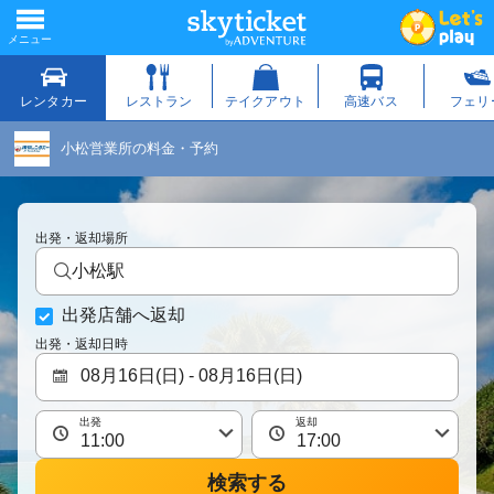
小松営業所の料金・予約
出発・返却場所
小松駅
出発店舗へ返却
出発・返却日時
出発
返却
検索する