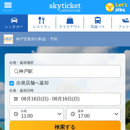
神戸営業所の料金・予約
出発・返却場所
神戸駅
出発店舗へ返却
出発・返却日時
出発
返却
検索する