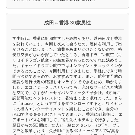
成田⇔香港 30歳男性
学生時代、香港に短期留学した経験があり、以来何度も香港
を訪れています。今回も友人に会うため、連休を利用して出
かけることにしました。旅費をあまりかけたくないので、格
安航空券がないか探していたところ、香港ドラゴン航空（キ
ャセイドラゴン航空）の航空券があったのでそれに決めまし
た。キャセイドラゴン航空ではオンライン・チェックインが
できるとのことで、今回利用してみました。手軽にできて時
間も節約できるので、おすすめですよ。また、航空券予約の
確認や運行状況の確認もオンラインでできるため、助かりま
した。エコノミークラスといっても、充分なサービスと快適
な空間で、さすがキャセイパシフィックの子会社。4方向に
調節可能なヘッドレストで、香港までよく眠れました。さら
に「Studio」というアプリをダウンロードすると、ワイヤレ
スの機内エンターテイメントを楽しむことができ、自分の
iPadで音楽を楽しむこともできました。香港に到着後は、エ
アポートバスを利用して、宿泊先のホテルまで行きました。
翌日からの5日間は、友人と一緒にスタンレーに行き、ブラ
ブラと散策したり、尖沙咀にある3Dミュージアムで写真を