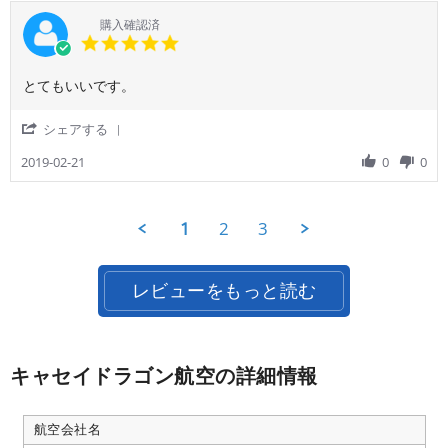
ご
on
ラ
利
購入確認済
10
ゴ
用
5.0
Mar
ン
者
star
2019
様
rating
Review
review
とてもいいです。
on
by
stating
10
ご
と
Mar
'
シェアする
利
て
2019
Share
用
も
Review
2019-02-21
0
0
者
い
by
様
い
ご
on
で
利
21
す。
1
2
3
用
Feb
者
2019
様
on
レビューをもっと読む
21
Feb
2019
キャセイドラゴン航空の詳細情報
航空会社名