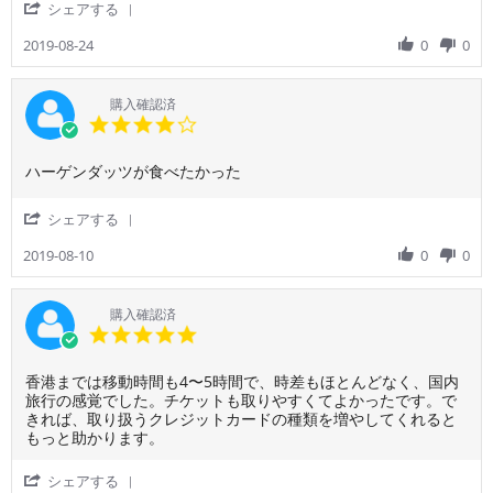
Aug
'
シェアする
利
2019
Share
用
Review
2019-08-24
0
0
者
by
様
ご
on
利
購入確認済
24
用
4.0
Aug
者
star
2019
様
rating
Review
review
ハーゲンダッツが食べたかった
on
by
stating
24
ご
ハ
Aug
'
シェアする
利
ー
2019
Share
用
ゲ
Review
2019-08-10
0
0
者
ン
by
様
ダ
ご
on
ッ
利
購入確認済
10
ツ
用
5.0
Aug
が
者
star
2019
食
様
rating
べ
Review
review
香港までは移動時間も4〜5時間で、時差もほとんどなく、国内
on
た
by
stating
旅行の感覚でした。チケットも取りやすくてよかったです。で
10
か
ご
全
きれば、取り扱うクレジットカードの種類を増やしてくれると
Aug
っ
利
く
もっと助かります。
2019
た
用
問
者
題
'
シェアする
様
な