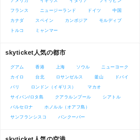
アメリカ
イギリス
イタリア
フィリピン
フランス
ニュージーランド
ドイツ
中国
カナダ
スペイン
カンボジア
モルディブ
トルコ
ミャンマー
skyticket人気の都市
グアム
香港
上海
ソウル
ニューヨーク
カイロ
台北
ロサンゼルス
釜山
ドバイ
パリ
ロンドン（イギリス）
マカオ
サイパン/ロタ島
クアラルンプール
シアトル
バルセロナ
ホノルル（オアフ島）
サンフランシスコ
バンクーバー
skyticket人気の空港