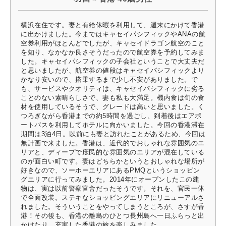
横浜在住です。妻と有給休暇を利用して、週末にかけて香港
に出かけました。今まではキャセイパシフィックやANAの航
空券利用がほとんどでしたが、キャセイドラゴン航空のこと
を知り、なかなか良さそうだったので航空券を予約してみま
した。キャセイパシフィックの子会社ということで大丈夫だ
と思いましたが、航空券の値段はキャセイパシフィックより
かなり安いので、搭乗するまで少し不安がありました。で
も、サービスやクオリティは、キャセイパシフィックに劣る
ことのない素晴らしさで、妻も私も大満足。機内食は旬の食
材を使用しているそうで、グレードは高いと思いました。く
つろぎながら香港までの約5時間を過ごし、到着後はエアポ
ートバスを利用してホテルに向かいました。今回の香港滞在
期間は3泊4日。以前にも妻と訪れたことがあるため、今回は
無計画で来ました。香港は、近代的でおしゃれな雰囲気のエ
リアと、ディープで庶民的な雰囲気のエリアが混在している
のが面白い町です。妻はどちらかというとおしゃれな場所が
好きなので、ソーホーエリアにあるPMQというショッピン
グエリアに行ってみました。2014年にオープンしたこの建
物は、実は以前警察官舎だったそうです。それを、官民一体
で全面改装。ステキなショッピングエリアにリニューアルさ
れました。そういうことをやってしまうところが、さすが香
港！その後も、香港の離島のひとつ長州島へ一日ふらっと出
かけたり。充実した香港の旅を楽しみました。