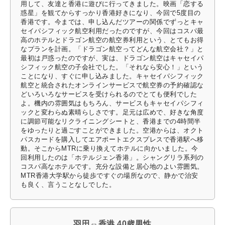
用して、友達と香港に遊びに行ってきました。映画「恋する
惑星」を観てからすっかり香港好きになり、今回で5度目の
香港です。今までは、申し込んだツアーの関係でずっとキャ
セイパシフィック航空利用だったのですが、今回はコスパ最
高のホテルとドラゴン航空の航空券利用という、とてもお得
なプランを計画。「ドラゴン航空ってどんな航空会社？」と
最初は戸惑ったのですが、実は、ドラゴン航空はキャセイパ
シフィック航空の子会社でした。「それなら安心！」という
ことになり、すぐに申し込みました。キャセイパシフィック
航空と統合されたオンラインサービスで航空券の予約確認な
どいろいろなサービスを受けられるのでとても便利でした
よ。機内の雰囲気はもちろん、サービスもキャセイパシフィ
ックと変わらぬ素晴らしさです。足元は広めで、好きな角度
に調節可能なリクライニングシートと、香港までの4時間半
をゆったりと過ごすことができました。空港からは、オクト
パスカードを購入してエアポートエクスプレスで香港駅へ移
動。そこからMTRに乗り換えてホテルに向かいました。今
回利用したのは「ホテルジェン香港」。シャングリラ系列の
コスパ高なホテルです。充分な設備と居心地のよい雰囲気。
MTR香港大学駅から徒歩ですぐの場所なので、静かで治安
も良く、言うことなしでした。
羽田⇔香港 40歳男性