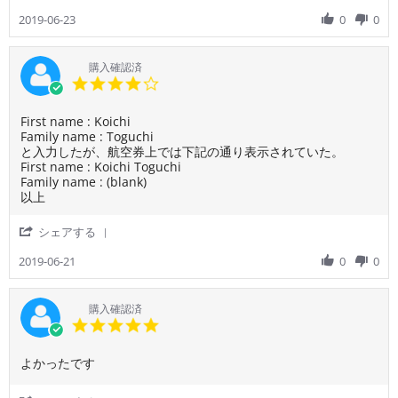
Share
on
く、
Review
2019-06-23
0
0
23
快
by
Jun
適
ご
2019
に
利
購入確認済
移
用
4.0
動
者
star
で
様
rating
き
Review
review
First name : Koichi
on
ま
by
stating
Family name : Toguchi
23
し
ご
航
と入力したが、航空券上では下記の通り表示されていた。
Jun
た。
利
空
First name : Koichi Toguchi
2019
用
券
Family name : (blank)
者
に
以上
様
記
on
載
'
シェアする
21
の
Share
Jun
氏
Review
2019-06-21
0
0
2019
名
by
の
ご
誤
利
購入確認済
記
用
5.0
者
star
様
rating
Review
review
よかったです
on
by
stating
21
ご
よ
Jun