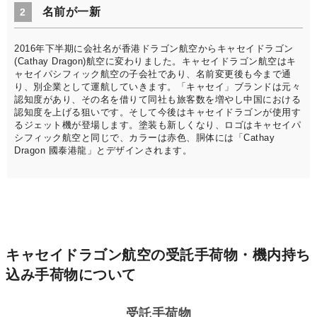
名前が一新
2
2016年下半期に会社名が香港ドラゴン航空からキャセイドラゴン
(Cathay Dragon)航空に変わりました。キャセイドラゴン航空はキ
ャセイパシフィック航空の子会社であり、名前変更後も今まで通
り、別企業として運航していきます。「キャセイ」ブランドは元々
認知度があり、その名を借りて同社も旅客数を増やし中国における
認知度を上げる狙いです。そして今後はキャセイドラゴンが使用す
るジェット機が登場します。塗装も新しくなり、ロゴはキャセイパ
シフィック航空と同じで、カラーは赤色、胴体には「Cathay
Dragon 國泰港龍」とデザインされます。
キャセイドラゴン航空の受託手荷物・機内持ち
込み手荷物について
受託手荷物