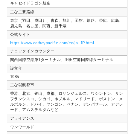
キャセイドラゴン航空
主な主要路線
東京（羽田、成田）、青森、旭川、函館、釧路、帯広、広島、
鹿児島、名古屋、関西、新千歳
公式サイト
https://www.cathaypacific.com/cx/ja_JP.html
チェックインカウンター
関西国際空港第1ターミナル、羽田空港国際線ターミナル
設立年
1985
主な就航都市
香港、北京、釜山、成都、ロサンジェルス、ワシントン、サン
フランシスコ、シカゴ、ホノルル、マドリード、ボストン、メ
ルボルン、ドバイ、ヤンゴン、ペナン、デンパサール、アデレ
ード、アムステルダムなど
アライアンス
ワンワールド