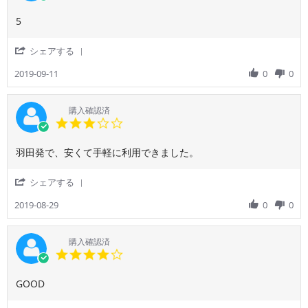
star
rating
Review
review
5
by
stating
ご
Skyticket
'
シェアする
利
Share
用
Review
2019-09-11
0
0
者
by
様
ご
on
利
購入確認済
11
用
3.0
Sep
者
star
2019
様
rating
Review
review
羽田発で、安くて手軽に利用できました。
on
by
stating
11
ご
香
Sep
'
シェアする
利
港
2019
Share
用
ド
Review
2019-08-29
0
0
者
ラ
by
様
ゴ
ご
on
ン
利
購入確認済
29
航
用
4.0
Aug
空
者
star
2019
様
rating
Review
review
GOOD
on
by
stating
29
ご
GOOD