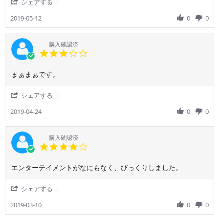
'
シェアする
利
か
2019
Share
用
っ
Review
2019-05-12
0
0
者
た
by
様
で
ご
on
す
利
購入確認済
12
用
3.0
May
者
star
2019
様
rating
Review
review
まぁまぁです。
on
by
stating
12
ご
ト
May
'
シェアする
利
ラ
2019
Share
用
ン
Review
2019-04-24
0
0
者
ジ
by
様
ッ
ご
on
ト
利
購入確認済
24
が
用
4.0
Apr
楽。
者
star
2019
様
rating
Review
review
エンターテイメントがなにもなく、びっくりしました。
on
by
stating
24
ご
キ
Apr
'
シェアする
利
ャ
2019
Share
用
セ
Review
2019-03-10
0
0
者
イ
by
様
ド