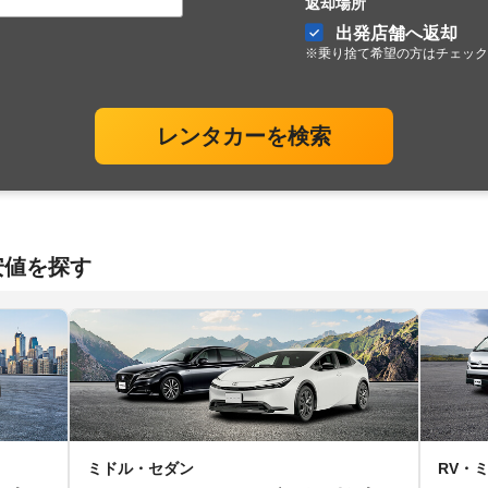
返却場所
出発店舗へ返却
※乗り捨て希望の方はチェック
レンタカーを検索
安値を探す
ミドル・セダン
RV・