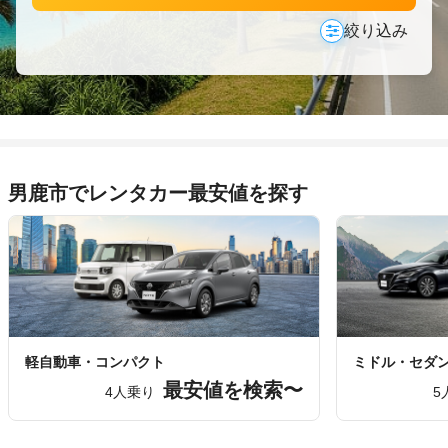
絞り込み
男鹿市でレンタカー最安値を探す
軽自動車・コンパクト
ミドル・セダ
最安値を検索〜
4人乗り
5