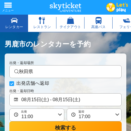
男鹿市のレンタカーを予約
出発・返却場所
秋田県
出発店舗へ返却
出発・返却日時
出発
返却
検索する