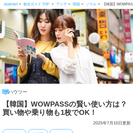
skyticket
観光ガイド TOP
アジア
韓国
ソウル
【韓国】WOWPA
ハウツー
【韓国】WOWPASSの賢い使い方は？
買い物や乗り物も1枚でOK！
2025年7月10日更新