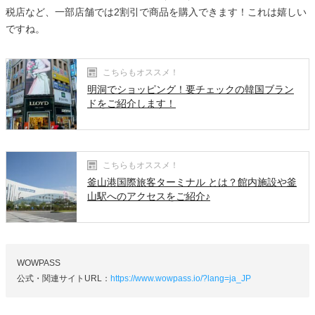
税店など、一部店舗では2割引で商品を購入できます！これは嬉しい
ですね。
こちらもオススメ！
明洞でショッピング！要チェックの韓国ブラン
ドをご紹介します！
こちらもオススメ！
釜山港国際旅客ターミナル とは？館内施設や釜
山駅へのアクセスをご紹介♪
WOWPASS
公式・関連サイトURL：
https://www.wowpass.io/?lang=ja_JP