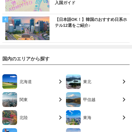
入国ガイド
【日本語OK！】韓国のおすすめ日系ホ
4
テル12選をご紹介♪
国内のエリアから探す
北海道
東北
関東
甲信越
北陸
東海