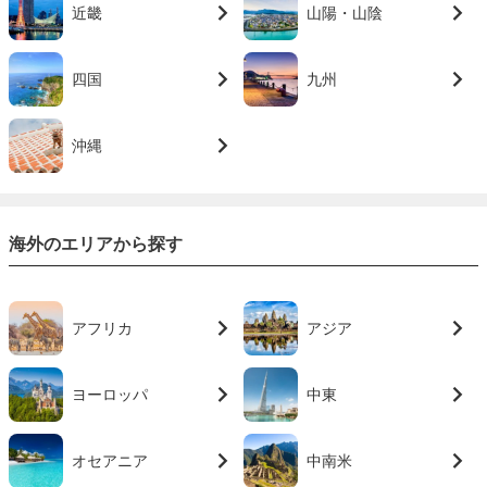
近畿
山陽・山陰
四国
九州
沖縄
海外のエリアから探す
アフリカ
アジア
ヨーロッパ
中東
オセアニア
中南米