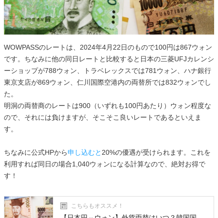
WOWPASSのレートは、2024年4月22日のもので100円は867ウォン
です。ちなみに他の同日レートと比較すると日本の三菱UFJカレンシ
ーショップが788ウォン、トラベレックスでは781ウォン、ハナ銀行
東京支店が869ウォン、仁川国際空港内の両替所では832ウォンでし
た。
明洞の両替商のレートは900（いずれも100円あたり）ウォン程度な
ので、それには負けますが、そこそこ良いレートであるといえま
す。
ちなみに公式HPから
申し込むと
20%の優遇が受けられます。これを
利用すれば同日の場合1,040ウォンになる計算なので、絶対お得で
す！
こちらもオススメ！
【日本円⇔ウォン】外貨両替はいつ？韓国国