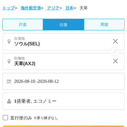
トップ
>
海外航空券
>
アジア
>
日本
>
天草
片道
周遊
往復
出発地
到着地
2026-08-10
2026-08-12
1
搭乗者,
エコノミー
直行便のみ
※乗り継ぎなし