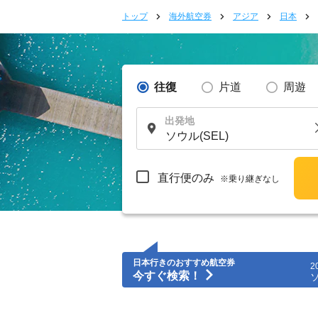
トップ
海外航空券
アジア
日本
往復
片道
周遊
出発地
直行便のみ
※乗り継ぎなし
日本行きのおすすめ航空券
2
今すぐ検索！
ソ