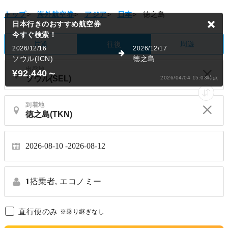
トップ
>
海外航空券
>
アジア
>
日本
>
徳之島
日本行きのおすすめ航空券
今すぐ検索！
片道
周遊
往復
2026/12/16
2026/12/17
ソウル(ICN)
徳之島
出発地
¥92,440
～
2026/04/04 15:03時点
到着地
2026-08-10
2026-08-12
1
搭乗者,
エコノミー
直行便のみ
※乗り継ぎなし