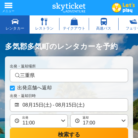
多気郡多気町のレンタカーを予約
出発・返却場所
三重県
出発店舗へ返却
出発・返却日時
出発
返却
検索する