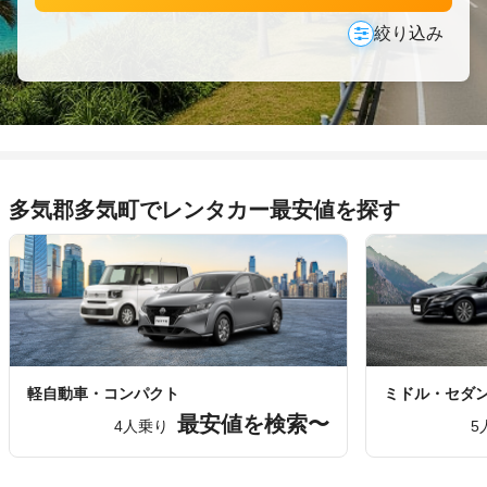
絞り込み
多気郡多気町でレンタカー最安値を探す
軽自動車・コンパクト
ミドル・セダ
最安値を検索〜
4人乗り
5