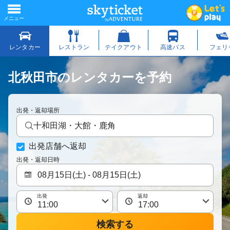
北秋田市のレンタカーを予約
出発・返却場所
十和田湖・大館・鹿角
出発店舗へ返却
出発・返却日時
出発
返却
検索する