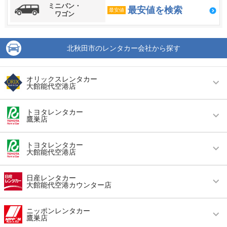
ミニバン・
最安値を検索
最安値
ワゴン
北秋田市のレンタカー会社から探す
オリックスレンタカー
大館能代空港店
営業時間
毎日 09:00 ～ 18:00
トヨタレンタカー
鷹巣店
アクセス
大館能代空港より徒歩で約1分（送迎なし）
営業時間
毎日 08:00 ～ 17:00
住所
北秋田市脇神字葈岱２１番地１４４
トヨタレンタカー
大館能代空港店
アクセス
鷹ノ巣（鷹巣）駅より車で約3分（送迎なし）
店舗詳細
店舗詳細ページはこちら
営業時間
毎日 09:30 ～ 18:15
住所
秋田県北秋田市元町13-24
日産レンタカー
大館能代空港カウンター店
この店舗でレンタカーを探す
アクセス
縄文小ヶ田駅より車で約5分（送迎なし）
店舗詳細
店舗詳細ページはこちら
営業時間
毎日 09:30 ～ 18:00
住所
秋田県北秋田市脇神字カラムシ岱21-144大館能
ニッポンレンタカー
鷹巣店
代空港内
この店舗でレンタカーを探す
アクセス
大館能代空港より徒歩で約1分（送迎なし）