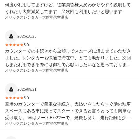
何度か利用してますけど、従業員皆様大変わかりやすく説明して
くれたり大変満足してます 又次回も利用したいと思います
オリックスレンタカー
大館能代空港店
2025/10/23
5.0
カウンターでの手続きから返却までスムーズに済ませていただき
ました。レンタカーも快適で滞在中、とても助かりました。次回
もまた利用できる際には御社でお願いしたいなと思っておりま
オリックスレンタカー
大館能代空港店
す。大館能代空港を出る事ももなくすぐに受付カウンターもあり
本当に助かりました。ありがとうございました。。。
2025/09/21
5.0
空港のカウンターで簡単な手続き、支払いをしたらすぐ隣の駐車
スペースにある車に乗ってスタートできると言うとっても簡単な
受け取り。 車はノートEパワーで、燃費も良く、走行距離も少な
オリックスレンタカー
大館能代空港店
い綺麗な車でした。 返却もオリックスさんの指定の駐車スペース
に停めて、鍵とファイルを戻して終わり。 ストレスなく利用でき
ました。