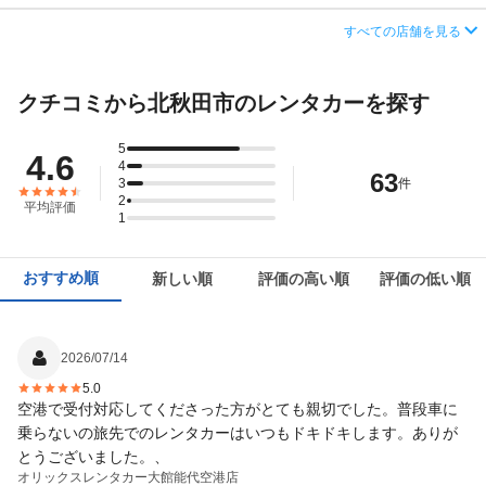
店舗詳細
店舗詳細ページはこちら
営業時間
毎日 09:00 ～ 18:00
住所
秋田県北秋田市脇神字からむし岱２１−１４４
すべての店舗を見る
アクセス
鷹ノ巣（鷹巣）駅より徒歩で約15分（送迎なし）
店舗詳細
店舗詳細ページはこちら
この店舗でレンタカーを探す
クチコミから北秋田市のレンタカーを探す
住所
秋田県北秋田市栄字中綱８９－１
この店舗でレンタカーを探す
店舗詳細
店舗詳細ページはこちら
5
4.6
4
63
3
件
この店舗でレンタカーを探す
2
平均評価
1
おすすめ順
新しい順
評価の高い順
評価の低い順
2026/07/14
5.0
空港で受付対応してくださった方がとても親切でした。普段車に
乗らないの旅先でのレンタカーはいつもドキドキします。ありが
とうございました。、
オリックスレンタカー
大館能代空港店