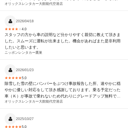
オリックスレンタカー
大館能代空港店
2026/04/18
4.0
スタッフの方から車の説明など分かりやすく親切に教えて頂きま
した。スムーズに運転が出来ました。機会があればまた是非利用
したいと思います。
ニッポンレンタカー
鷹巣
2026/01/23
5.0
除雪した雪の壁にバンパーをぶつけ事故報告した所、速やかに穏
やかに優しい対応をして頂き感謝しております。乗る予定だった
車（Ｋ）が事故で乗れないため代わりにグレードアップ無料でし
オリックスレンタカー
大館能代空港店
て頂きました。豪雪でアイスバーン、轍で不安定な道でしたが、
四駆にしてもらったため安定した走行が出来ました。
2025/10/27
5.0