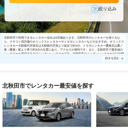
絞り込み
北秋田市で利用できるレンタカー会社は6店舗あります。北秋田市のレンタカーを借りるな
ら、クチコミ高評価のオリックスレンタカーやトヨタレンタカーなどがおすすめ。オリックス
レンタカー大館能代空港店は大館能代空港より徒歩で約1分、トヨタレンタカー鷹巣店は鷹ノ
巣（鷹巣）駅より車で約3分の位置にあり、アクセスが便利です。また、北秋田市で最安値の
レンタカーを提供するのはニッポンレンタカーです。北秋田市のニッポンレンタカーでは日帰
り利用で軽自動車8140円～の格安で利用できます。北秋田市で大人気の格安レンタカーは売
続きを読む
り切れる場合もありますので、ご予約はお早めに。
北秋田市でレンタカー最安値を探す