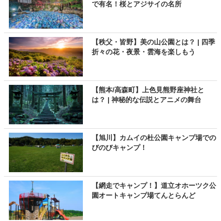
で有名！桜とアジサイの名所
【秩父・皆野】美の山公園とは？ | 四季
折々の花・夜景・雲海を楽しもう
【熊本/高森町】上色見熊野座神社と
は？ | 神秘的な伝説とアニメの舞台
【旭川】カムイの杜公園キャンプ場での
びのびキャンプ！
【網走でキャンプ！】道立オホーツク公
園オートキャンプ場てんとらんど