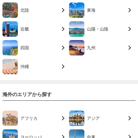
北陸
東海
近畿
山陽・山陰
四国
九州
沖縄
海外のエリアから探す
アフリカ
アジア
ヨーロッパ
中東