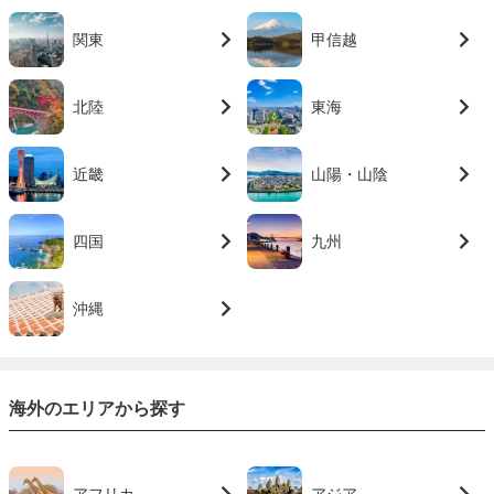
関東
甲信越
北陸
東海
近畿
山陽・山陰
四国
九州
沖縄
海外のエリアから探す