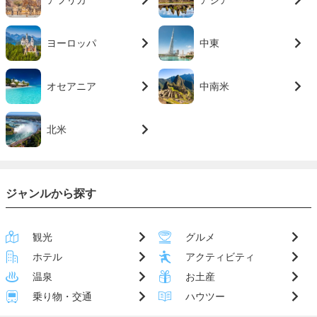
アフリカ
アジア
ヨーロッパ
中東
オセアニア
中南米
北米
ジャンルから探す
観光
グルメ
ホテル
アクティビティ
温泉
お土産
乗り物・交通
ハウツー