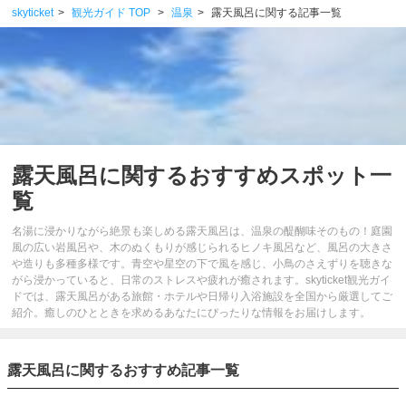
skyticket
観光ガイド TOP
温泉
露天風呂に関する記事一覧
露天風呂に関するおすすめスポット一
覧
名湯に浸かりながら絶景も楽しめる露天風呂は、温泉の醍醐味そのもの！庭園
風の広い岩風呂や、木のぬくもりが感じられるヒノキ風呂など、風呂の大きさ
や造りも多種多様です。青空や星空の下で風を感じ、小鳥のさえずりを聴きな
がら浸かっていると、日常のストレスや疲れが癒されます。skyticket観光ガイ
ドでは、露天風呂がある旅館・ホテルや日帰り入浴施設を全国から厳選してご
紹介。癒しのひとときを求めるあなたにぴったりな情報をお届けします。
露天風呂に関するおすすめ記事一覧