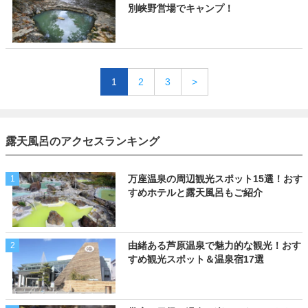
別峡野営場でキャンプ！
1
2
3
>
露天風呂のアクセスランキング
万座温泉の周辺観光スポット15選！おす
1
すめホテルと露天風呂もご紹介
由緒ある芦原温泉で魅力的な観光！おす
2
すめ観光スポット＆温泉宿17選