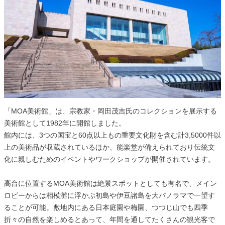
「MOA美術館」は、宗教家・岡田茂吉氏のコレクションを展示する
美術館として1982年に開館しました。
館内には、3つの国宝と60点以上もの重要文化財を含む計3,5000件以
上の美術品が収蔵されているほか、能楽堂が備えられており伝統文
化に親しむためのイベントやワークショップが開催されています。
高台に位置するMOA美術館は絶景スポットとしても有名で、メイン
ロビーからは相模灘に浮かぶ初島や伊豆諸島を大パノラマで一望す
ることが可能。敷地内にある日本庭園や梅園、つつじ山でも四季
折々の自然を楽しめるとあって、年間を通してたくさんの観光客で