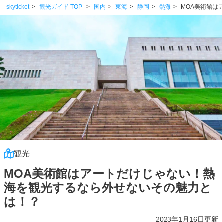
skyticket
観光ガイド TOP
国内
東海
静岡
熱海
MOA美術館は
観光
MOA美術館はアートだけじゃない！熱
海を観光するなら外せないその魅力と
は！？
2023年1月16日更新