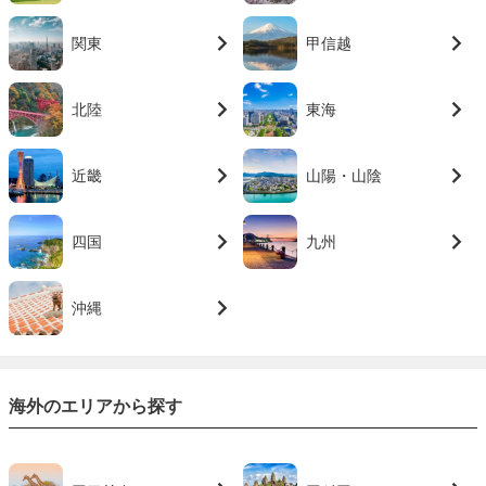
関東
甲信越
北陸
東海
近畿
山陽・山陰
四国
九州
沖縄
海外のエリアから探す