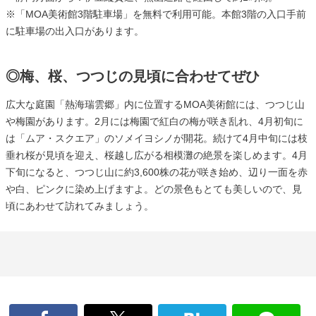
※「MOA美術館3階駐車場」を無料で利用可能。本館3階の入口手前
に駐車場の出入口があります。
◎梅、桜、つつじの見頃に合わせてぜひ
広大な庭園「熱海瑞雲郷」内に位置するMOA美術館には、つつじ山
や梅園があります。2月には梅園で紅白の梅が咲き乱れ、4月初旬に
は「ムア・スクエア」のソメイヨシノが開花。続けて4月中旬には枝
垂れ桜が見頃を迎え、桜越し広がる相模灘の絶景を楽しめます。4月
下旬になると、つつじ山に約3,600株の花が咲き始め、辺り一面を赤
や白、ピンクに染め上げますよ。どの景色もとても美しいので、見
頃にあわせて訪れてみましょう。