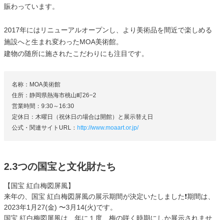
賑わっています。
2017年にはリニューアルオープンし、より美術品を間近で楽しめる
施設へと生まれ変わったMOA美術館。
建物の随所に施されたこだわりにも注目です。
名称：MOA美術館
住所：静岡県熱海市桃山町26−2
営業時間：9:30～16:30
定休日：木曜日（祝休日の場合は開館）と展示替え日
公式・関連サイトURL：
http://www.moaart.or.jp/
2.3つの国宝と文化財たち
【国宝 紅白梅図屏風】
来年の、国宝 紅白梅図屏風の展示期間が決定いたしました❗️期間は、
2023年1月27(金) 〜3月14(火)です。
国宝 紅白梅図屏風は、年に１度、梅の咲く時期にしか展示されませ