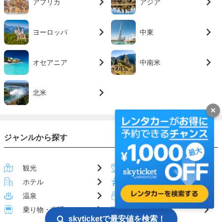
アフリカ
アジア
ヨーロッパ
中東
オセアニア
中南米
北米
✕
ジャンルから探す
観光
グルメ
ホテル
アクティビティ
温泉
お土産
乗り物・交通
ハウツー
skyticketで最安値を検索！