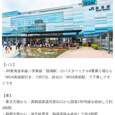
【バス】
・JR東海道本線／伊東線「熱海駅」のバスターミナル8番乗り場から
「MOA美術館行き」で約7分。終点の「MOA美術館」で下車してす
ぐです
【車】
・東京方面から：真鶴道路湯河原出口から国道135号線を経由して約
2時間。
・静岡方面から：伊豆縦貫道、熱函道路を経由して約1時間。