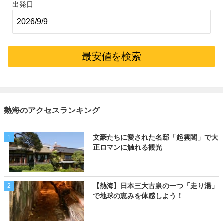
出発日
最安値を検索
熱海のアクセスランキング
文豪たちに愛された名邸「起雲閣」で大
1
正ロマンに触れる観光
【熱海】日本三大古泉の一つ「走り湯」
2
で地球の恵みを体感しよう！