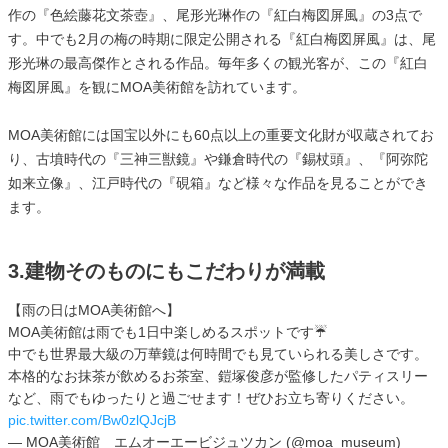
作の『色絵藤花文茶壺』、尾形光琳作の『紅白梅図屏風』の3点で
す。中でも2月の梅の時期に限定公開される『紅白梅図屏風』は、尾
形光琳の最高傑作とされる作品。毎年多くの観光客が、この『紅白
梅図屏風』を観にMOA美術館を訪れています。
MOA美術館には国宝以外にも60点以上の重要文化財が収蔵されてお
り、古墳時代の『三神三獣鏡』や鎌倉時代の『錫杖頭』、『阿弥陀
如来立像』、江戸時代の『硯箱』など様々な作品を見ることができ
ます。
3.建物そのものにもこだわりが満載
【雨の日はMOA美術館へ】
MOA美術館は雨でも1日中楽しめるスポットです☔️
中でも世界最大級の万華鏡は何時間でも見ていられる美しさです。
本格的なお抹茶が飲めるお茶室、鎧塚俊彦が監修したパティスリー
など、雨でもゆったりと過ごせます！ぜひお立ち寄りください。
pic.twitter.com/Bw0zlQJcjB
— MOA美術館 エムオーエービジュツカン (@moa_museum)