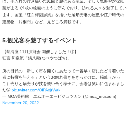
は、手入れの行き届いた庭園と趣のある茶室、そして色鮮やかな紅
葉がまるで1枚の絵画のように佇んでおり、訪れる人々を魅了してい
ます。国宝『紅白梅図屏風』を描いた尾形光琳の屋敷や江戸時代の
建築物「片桐門」など、見どころ満載です。
5.観光客を魅了するイベント
【熱海座 11月演能会 開催しました！①】
狂言 和泉流「鍋八撥(なべやつばち)」
所の目代の「新しく市を開くにあたって一番早く店にたどり着いた
者に特権を与える」というお触れ書きをきっかけに、鞨鼓（かっ
こ）売りと鍋売りが技を競い合う様子に、会場は笑いに包まれまし
た🤭
pic.twitter.com/OlPAojrWak
— MOA美術館 エムオーエービジュツカン (@moa_museum)
November 20, 2022