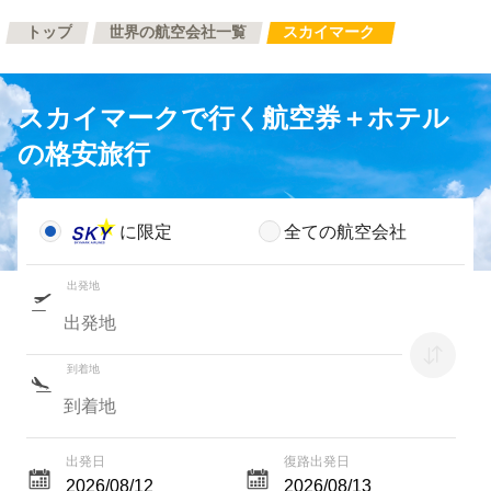
トップ
世界の航空会社一覧
スカイマーク
スカイマークで行く航空券＋ホテル
の格安旅行
に限定
全ての航空会社
出発地
到着地
出発日
復路出発日