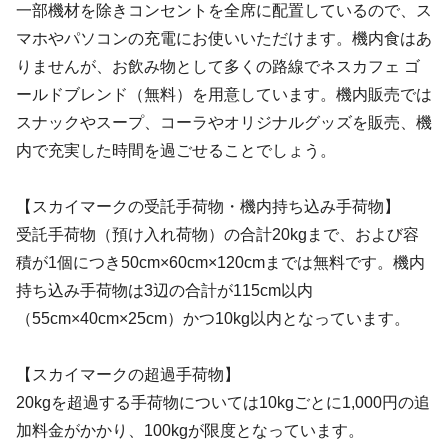
一部機材を除きコンセントを全席に配置しているので、ス
マホやパソコンの充電にお使いいただけます。機内食はあ
りませんが、お飲み物として多くの路線でネスカフェ ゴ
ールドブレンド（無料）を用意しています。機内販売では
スナックやスープ、コーラやオリジナルグッズを販売、機
内で充実した時間を過ごせることでしょう。
【スカイマークの受託手荷物・機内持ち込み手荷物】
受託手荷物（預け入れ荷物）の合計20kgまで、および容
積が1個につき50cm×60cm×120cmまでは無料です。機内
持ち込み手荷物は3辺の合計が115cm以内
（55cm×40cm×25cm）かつ10kg以内となっています。
【スカイマークの超過手荷物】
20kgを超過する手荷物については10kgごとに1,000円の追
加料金がかかり、100kgが限度となっています。