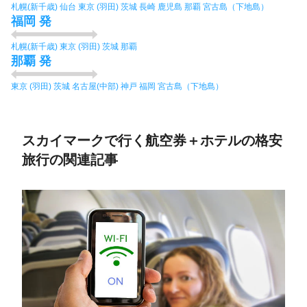
札幌(新千歳)
仙台
東京 (羽田)
茨城
長崎
鹿児島
那覇
宮古島（下地島）
福岡 発
札幌(新千歳)
東京 (羽田)
茨城
那覇
那覇 発
東京 (羽田)
茨城
名古屋(中部)
神戸
福岡
宮古島（下地島）
スカイマークで行く航空券＋ホテルの格安
旅行の関連記事