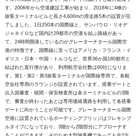
す。2006年から空港建設工事が始まり、2018年に4棟の
旅客ターミナルビルと長さ4,600mの滑走路5本の設置が完
了しました。1日250本の国際線と、サンパウロ・リオデ
ジャネイロなど国内計29都市の空港を結ぶ路線があっ
て、24時間開港しているのがグレーターナタール国際空
港の特徴です。国際線に至ってはアメリカ・フランス・イ
ギリス・日本・中国・トルコなど、世界36か国180都市と
結ばれた直行便があり、利用航空会社数は60社になりま
す。第1・第2・第3旅客ターミナルが国際線専用で、各航
空会社専用のラウンジが設置されています。搭乗ゲートと
出入国審査・税関・保安検査所は各ターミナルビルの3階
で、審査が終わったあとは専用連絡通路を利用して各搭乗
ゲートに向かうことが可能です。グレーターナタール国際
空港に設置されているボーディングブリッジはフレキシブ
ルタイプになっており、3階から2階部分にアプローチす
ることができます。そのため大型旅客機であっても全2方