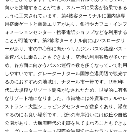
向から接地することができ、スムーズに乗客が搭乗できる
ように工夫されています。第4旅客ターミナルに国内線専
用搭乗ゲートと商業エリアがあり、銀行やカフェ・インフ
ォメーションセンター・携帯電話ショップなどを利用する
ことが可能です。第2旅客ターミナル前にはバスロータリ
ーがあり、市の中心部に向かうリムジンバスや路線バス・
高速バスに乗ることもできます。空港の利用客数が多いた
め、各方面に向かうバスの運行本数も多くなっていて利用
しやすいです。グレーターナタール国際空港周辺で観光す
るのにおすすめの地域は、ナタール市一帯です。1980年
代に大規模なリゾート開発がなされたため、世界的に有名
なリゾート地になりました。市街地には外資系ホテルやレ
ストラン・大型ショッピングセンターが数多くあり、滞在
するのにも良い場所です。北部の海岸沿いには砂丘や自然
公園があり、大航海時代の史跡を見てまわることもできま
す。グレーターナタール国際空港周辺の主なランドマーク