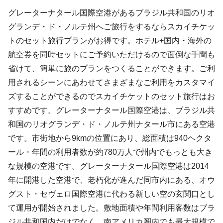
グレーターナタール国際空港があるブラジル共和国のリオ
グランデ・ド・ノルテ州へご旅行をするならスカイチケッ
トのセット旅行プランがお得です。ホテル+国内・海外の
航空券を同時セットにご予約いただけるので面倒な手間も
省けて、簡単に旅のプランをつくることができます。ご利
用されるシーンにあわせてさまざまなご利用をカスタマイ
ズすることができるのでスカイチケットのセット旅行はお
すすめです。グレーターナタール国際空港は、ブラジル共
和国のリオグランデ・ド・ノルテ州ナタール市にある空港
です。市街地から9kmの位置にあり、総面積は940ヘクタ
ール・年間の利用者数が約780万人で州内でもっとも大き
な規模の空港です。グレーターナタール国際空港は2014
年に開港した空港で、老朽化が進んだ同市内にある、オウ
グスト・セヴェロ国際空港に代わる新しい空の玄関口とし
て運用が開始されました。敷地面積や年間利用客数はブラ
ジル共和国内だけでなく、南アメリカ圏内でも最大規模で