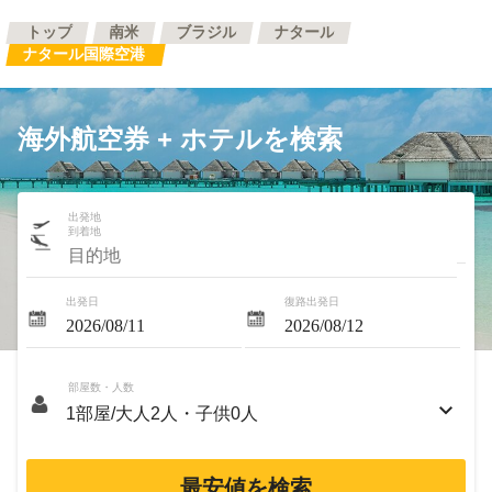
トップ
南米
ブラジル
ナタール
ナタール国際空港
海外航空券 + ホテルを検索
出発地
到着地
出発日
復路出発日
部屋数・人数
最安値を検索