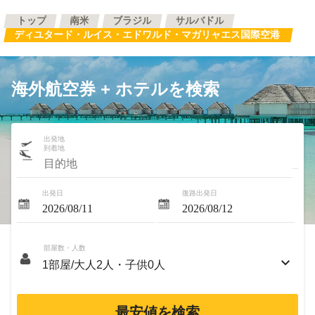
トップ
南米
ブラジル
サルバドル
ディユタード・ルイス・エドワルド・マガリャエス国際空港
海外航空券 + ホテルを検索
出発地
到着地
出発日
復路出発日
部屋数・人数
最安値を検索