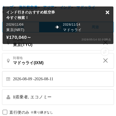
トップ
>
海外航空券
>
アジア
>
インド
>
マドゥライ
>
マドゥライ空港
インド行きのおすすめ航空券
今すぐ検索！
2026/11/06
2026/11/14
片道
周遊
往復
東京(NRT)
マドゥライ
¥170,040
～
出発地
2026/05/14 02:02時点
到着地
2026-08-09
2026-08-11
1
搭乗者,
エコノミー
直行便のみ
※乗り継ぎなし