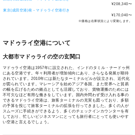
¥208,340
〜
東京(成田空港)発－マドゥライ空港行き
¥170,040
〜
※価格は在庫状況により変動します。
マドゥライ空港について
大都市マドゥライの空の玄関口
マドゥライ空港は1957年に設立された、インドのタミル・ナードゥ州
にある空港です。年々利用者が増加傾向にあり、さらなる発展が期待
されています。2010年には新たなターミナルビルが設立され、近代化
が図られています。マレーシアを始めアジア各国、また世界へと貿易
の幅を広げるための拠点としても活躍しており、貨物運搬のためには
不可欠なほど有用な働きをしています。国内外問わず受け入れる事の
できるマドゥライ空港は、旅客ターミナルの充実も図っており、多額
の予算を投じて旅客ターミナルの拡張を行ってきました。多くの人が
スムーズに手続きができるよう、多くのチェックインカウンターを有
しており、忙しいビジネスマンにとっても旅行者にとっても使いやす
い空港と言えるでしょう。