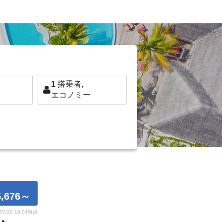
1
搭乗者,
エコノミー
,676
～
/07/20 16:04時点