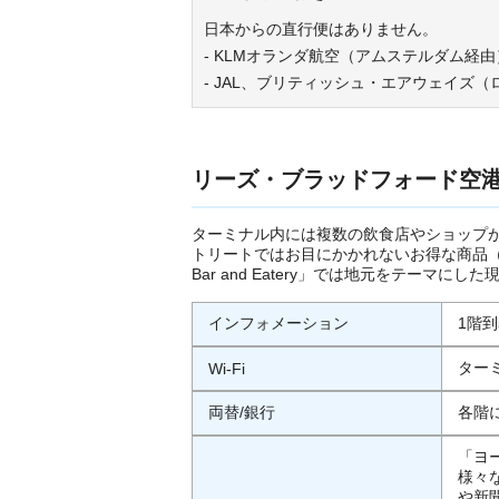
日本からの直行便はありません。
- KLMオランダ航空（アムステルダム経由
- JAL、ブリティッシュ・エアウェイズ
リーズ・ブラッドフォード空
ターミナル内には複数の飲食店やショップ
トリートではお目にかかれないお得な商品（香水
Bar and Eatery」では地元をテーマ
インフォメーション
1階
ター
Wi-Fi
両替/銀行
各階
「ヨ
様々
や新