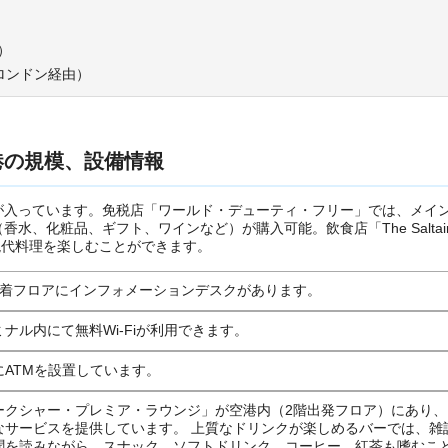
）
（ロンドン経由）
港の規模、設備情報
が入っています。免税店「ワールド・デューティ・フリー」では、メイ
、化粧品、ギフト、ワインなど）が購入可能。飲食店「The Saltair
にした現代料理を楽しむことができます。
到着フロアにインフォメーションデスクがあります。
ミナル内にて無料Wi-Fiが利用できます。
にATMを設置しています。
ークシャー・プレミア・ラウンジ」が空港内（2階出発フロア）にあり、
なサービスを提供しています。 上質なドリンクが楽しめるバーでは、雑
聞を読みながら、スナック、ソフトドリンク、コーヒー、紅茶も嗜むこ