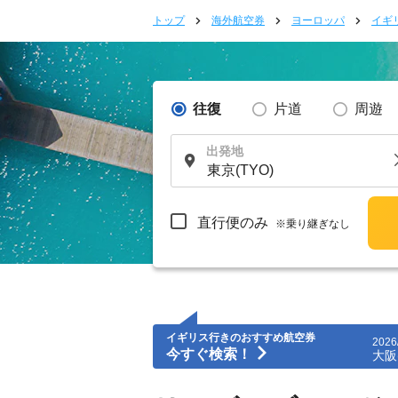
トップ
海外航空券
ヨーロッパ
イギ
往復
片道
周遊
出発地
直行便のみ
※乗り継ぎなし
イギリス行きのおすすめ航空券
2026
今すぐ検索！
大阪(