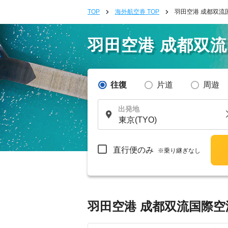
TOP
海外航空券 TOP
羽田空港 成都双流
羽田空港 成都双
往復
片道
周遊
出発地
直行便のみ
※乗り継ぎなし
羽田空港 成都双流国際空