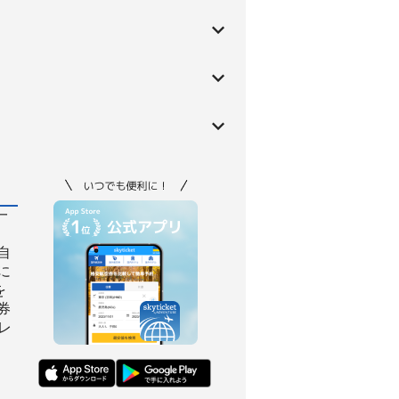
一
自
に
を
券
レ