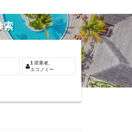
検索
1
搭乗者,
エコノミー