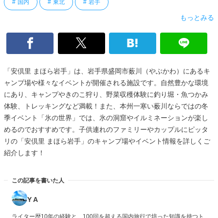
国内
東北
岩手
もっとみる
「安倶里 まほら岩手」は、岩手県盛岡市薮川（やぶかわ）にあるキ
ャンプ場や様々なイベントが開催される施設です。自然豊かな環境
にあり、キャンプやきのこ狩り、野菜収穫体験に釣り堀・魚つかみ
体験、トレッキングなど満載！また、本州一寒い薮川ならではの冬
季イベント「氷の世界」では、氷の洞窟やイルミネーションが楽し
めるのでおすすめです。子供連れのファミリーやカップルにピッタ
リの「安倶里 まほら岩手」のキャンプ場やイベント情報を詳しくご
紹介します！
この記事を書いた人
Y A
ライター歴10年の経験と、100回を超える国内旅行で培った知識を持つト