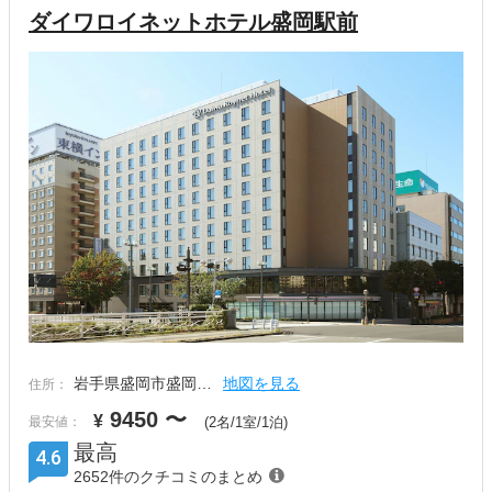
ダイワロイネットホテル盛岡駅前
岩手県盛岡市盛岡…
地図を見る
住所：
9450
〜
¥
最安値：
(2名/1室/1泊)
最高
4.6
2652件のクチコミのまとめ