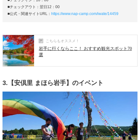
■チェックイン：10：00
■チェックアウト：翌日12：00
■公式・関連サイトURL：
https://www.nap-camp.com/iwate/14459
こちらもオススメ！
岩手に行くならここ！ おすすめ観光スポット70
選
3.【安倶里 まほら岩手】のイベント