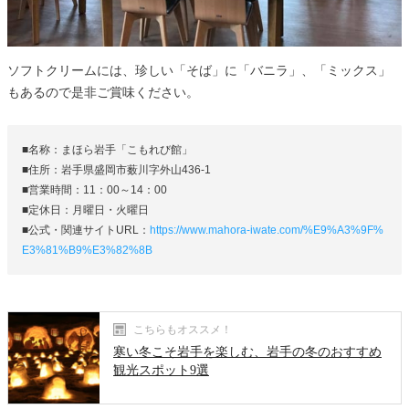
ソフトクリームには、珍しい「そば」に「バニラ」、「ミックス」
もあるので是非ご賞味ください。
■名称：まほら岩手「こもれび館」
■住所：岩手県盛岡市薮川字外山436-1
■営業時間：11：00～14：00
■定休日：月曜日・火曜日
■公式・関連サイトURL：
https://www.mahora-iwate.com/%E9%A3%9F%
E3%81%B9%E3%82%8B
こちらもオススメ！
寒い冬こそ岩手を楽しむ、岩手の冬のおすすめ
観光スポット9選