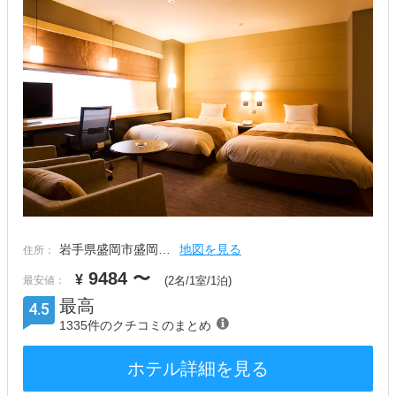
岩手県盛岡市盛岡…
地図を見る
住所：
9484
〜
¥
最安値：
(2名/1室/1泊)
最高
4.5
1335件のクチコミのまとめ
ホテル詳細を見る