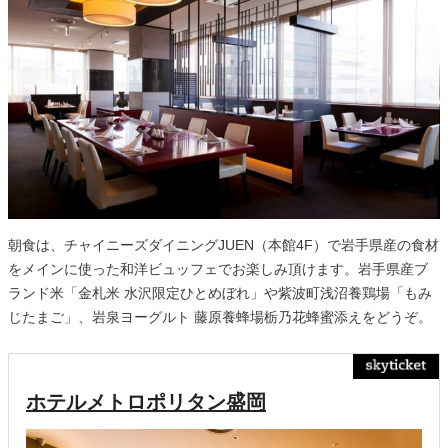
朝食は、チャイニーズダイニングJUEN（本館4F）で岩手県産の食材
をメインに使った和洋ビュッフェでお楽しみ頂けます。岩手県産ブ
ランド米「金札米 水沢限定ひとめぼれ」や紫波町浅沼養鶏場「もみ
じたまご」、岩泉ヨーグルト 藤原養蜂場栃乃花蜂蜜添えをどうぞ。
ホテルメトロポリタン盛岡