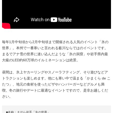
毎年1月中旬頃から2月中旬頃まで開催される人気のイベント「氷の
世界」。本州で一番寒いと言われる薮川ならではのイベントです。
まるでアナ雪の世界に迷い込んだような「氷の洞窟」や岩手県内最
大級のLED約60万球のイルミネーションは絶景。
昼間は、氷上ヤカーリングやスノーラフティング、そり遊びなどア
トラクションも楽しめます。他にも寒い中で温まる「かまくら de こ
たつ」、地元の食材を使ったピザやハンバーガーなどグルメも満
喫。冬の旅行やデートに最適なイベントですので、是非お越しくだ
さい。
■名称：まほら岩手「氷の世界」