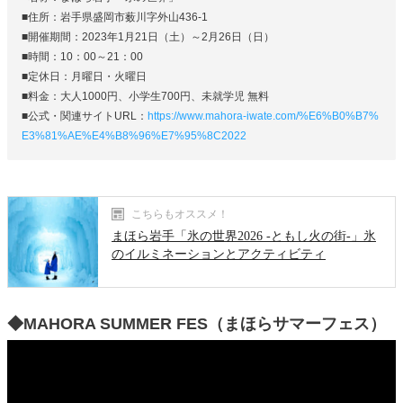
■住所：岩手県盛岡市薮川字外山436-1
■開催期間：2023年1月21日（土）～2月26日（日）
■時間：10：00～21：00
■定休日：月曜日・火曜日
■料金：大人1000円、小学生700円、未就学児 無料
■公式・関連サイトURL：
https://www.mahora-iwate.com/%E6%B0%B7%
E3%81%AE%E4%B8%96%E7%95%8C2022
こちらもオススメ！
まほら岩手「氷の世界2026 -ともし火の街-」氷
のイルミネーションとアクティビティ
◆MAHORA SUMMER FES（まほらサマーフェス）