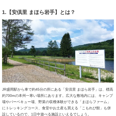
1.【安倶里 まほら岩手】とは？
JR盛岡駅から車で約45分の所にある「安倶里 まほら岩手」は、標高
約700mの本州一寒い場所にあります。広大な敷地内には、キャンプ
場やバーベキュー場、野菜の収穫体験ができる「まほらファーム」
にトレッキングコース、食堂やお土産も買える「こもれび館」も併
設しているので、1日中遊べる施設といえるでしょう。