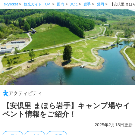
skyticket
観光ガイド TOP
国内
東北
岩手
盛岡
【安倶里 まほ
アクティビティ
【安倶里 まほら岩手】キャンプ場やイ
ベント情報をご紹介！
2025年2月13日更新