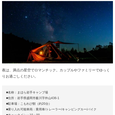
夜は、満点の星空でロマンチック。カップルやファミリーでゆっく
りお過ごしください。
■名称：まほら岩手キャンプ場
■住所：岩手県盛岡市薮川字外山436-1
■駐車場：こもれび館（約20台）
■乗り入れ可能車両：乗用車/トレーラー/キャンピングカー/バイク