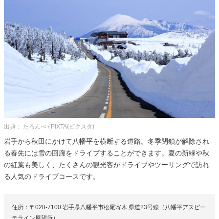
出典： たろんぺ / PIXTA(ピクスタ)
岩手から秋田にかけて八幡平を横断する道路。冬季閉鎖が解除され
る春先には雪の回廊をドライブすることができます。夏の新緑や秋
の紅葉も美しく、たくさんの観光客がドライブやツーリングで訪れ
る人気のドライブコースです。
住所：〒028-7100 岩手県八幡平市松尾寄木 県道23号線（八幡平アスピー
テライン展望所）