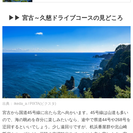
▶▶ 宮古～久慈ドライブコースの見どころ
出典： ikeda_a / PIXTA(ピクスタ)
宮古から国道45号線に出たら北へ向かいます。45号線は山道も多い
ので、海の眺めを存分に楽しみたいなら、途中で県道44号や268号を
迂回するといいでしょう。少し遠回りですが、机浜番屋群や北山崎