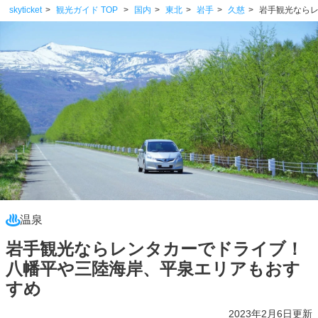
skyticket
観光ガイド TOP
国内
東北
岩手
久慈
岩手観光なら
温泉
岩手観光ならレンタカーでドライブ！
八幡平や三陸海岸、平泉エリアもおす
すめ
2023年2月6日更新