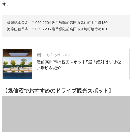
す。
復興記念公園：〒029-2204 岩手県陸前高田市気仙町土手影180
海岸山普門寺：〒029-2206 岩手県陸前高田市米崎町地竹沢181
こちらもオススメ！
陸前高田市の観光スポット5選！絶対はずせな
い場所を紹介
【気仙沼でおすすめのドライブ観光スポット】