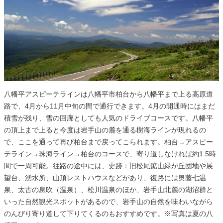
八幡平アスピーテラインは八幡平市柏台から八幡平まで上る高原道
路で、4月から11月中旬の間で通行できます。4月の開通時にはまだ
積雪が残り、雪の回廊としても人気のドライブコースです。八幡平
の頂上まで上ると今度は岩手山の麓を通る樹海ラインが現れるの
で、ここを通って再び柏台まで戻ってこられます。柏台→アスピー
テライン→珠海ライン→柏台のコースで、寄り道しなければ約1.5時
間で一周可能。往路の途中には、史跡：旧松尾鉱山緑が丘団地や展
望台、湧水所、山頂レストハウスなどがあり、復路には奥藤七温
泉、太古の息吹（温泉）、松川温泉のほか、岩手山北麓の湖沼群と
いった自然観光スポットがあるので、岩手山の自然を味わいながら
のんびり寄り道して下りてくるのもおすすめです。※写真は夏の八