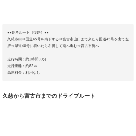
●●参考ルート（復路）●●
久慈市街⇒国道45号を南下する⇒宮古市山口まで来たら国道45号を出て左
折⇒県道40号に着いたら右折して南へ進む⇒宮古市街へ
走行時間：約1時間30分
走行距離：約82㎞
高速料金：利用なし
久慈から宮古市までのドライブルート