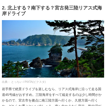
2. 北上する？南下する？宮古発三陸リアス式海
岸ドライブ
出典： とっちい / PIXTA(ピクスタ)
岩手県で絶景ドライブを楽しむなら、リアス式海岸に沿って走る国
道45号線がおすすめ。三陸海岸をすべて縦走するのは少し時間がか
かるので、宮古市を拠点に南三陸方面へ行くか、久慈方面へ行く