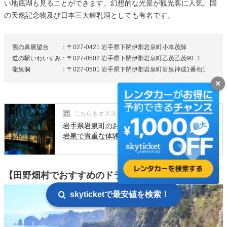
い地底湖も見ることができます。幻想的な光景が観光客に人気。国
の天然記念物及び日本三大鍾乳洞としても有名です。
熊の鼻展望台 ：〒027-0421 岩手県下閉伊郡岩泉町小本茂師
道の駅いわいずみ：〒027-0502 岩手県下閉伊郡岩泉町乙茂乙茂90−1
龍泉洞 ：〒027-0501 岩手県下閉伊郡岩泉町岩泉神成1番地1
✕
こちらもオススメ！
岩手県岩泉町のおすすめの観光スポット7選！
岩泉で貴重な体験をしよう
【田野畑村でおすすめのドライブ観光スポット】
skyticketで最安値を検索！