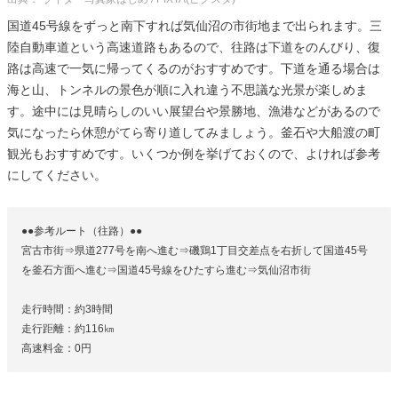
国道45号線をずっと南下すれば気仙沼の市街地まで出られます。三
陸自動車道という高速道路もあるので、往路は下道をのんびり、復
路は高速で一気に帰ってくるのがおすすめです。下道を通る場合は
海と山、トンネルの景色が順に入れ違う不思議な光景が楽しめま
す。途中には見晴らしのいい展望台や景勝地、漁港などがあるので
気になったら休憩がてら寄り道してみましょう。釜石や大船渡の町
観光もおすすめです。いくつか例を挙げておくので、よければ参考
にしてください。
●●参考ルート（往路）●●
宮古市街⇒県道277号を南へ進む⇒磯鶏1丁目交差点を右折して国道45号
を釜石方面へ進む⇒国道45号線をひたすら進む⇒気仙沼市街
走行時間：約3時間
走行距離：約116㎞
高速料金：0円