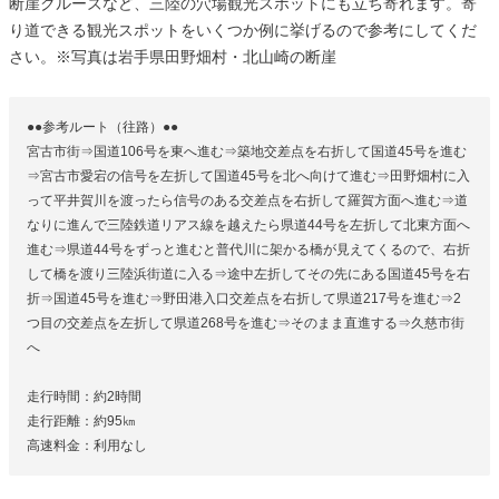
断崖クルーズなど、三陸の穴場観光スポットにも立ち寄れます。寄
り道できる観光スポットをいくつか例に挙げるので参考にしてくだ
さい。※写真は岩手県田野畑村・北山崎の断崖
●●参考ルート（往路）●●
宮古市街⇒国道106号を東へ進む⇒築地交差点を右折して国道45号を進む
⇒宮古市愛宕の信号を左折して国道45号を北へ向けて進む⇒田野畑村に入
って平井賀川を渡ったら信号のある交差点を右折して羅賀方面へ進む⇒道
なりに進んで三陸鉄道リアス線を越えたら県道44号を左折して北東方面へ
進む⇒県道44号をずっと進むと普代川に架かる橋が見えてくるので、右折
して橋を渡り三陸浜街道に入る⇒途中左折してその先にある国道45号を右
折⇒国道45号を進む⇒野田港入口交差点を右折して県道217号を進む⇒2
つ目の交差点を左折して県道268号を進む⇒そのまま直進する⇒久慈市街
へ
走行時間：約2時間
走行距離：約95㎞
高速料金：利用なし