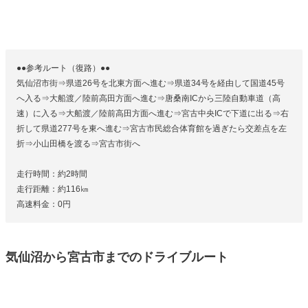
●●参考ルート（復路）●●
気仙沼市街⇒県道26号を北東方面へ進む⇒県道34号を経由して国道45号
へ入る⇒大船渡／陸前高田方面へ進む⇒唐桑南ICから三陸自動車道（高
速）に入る⇒大船渡／陸前高田方面へ進む⇒宮古中央ICで下道に出る⇒右
折して県道277号を東へ進む⇒宮古市民総合体育館を過ぎたら交差点を左
折⇒小山田橋を渡る⇒宮古市街へ
走行時間：約2時間
走行距離：約116㎞
高速料金：0円
気仙沼から宮古市までのドライブルート