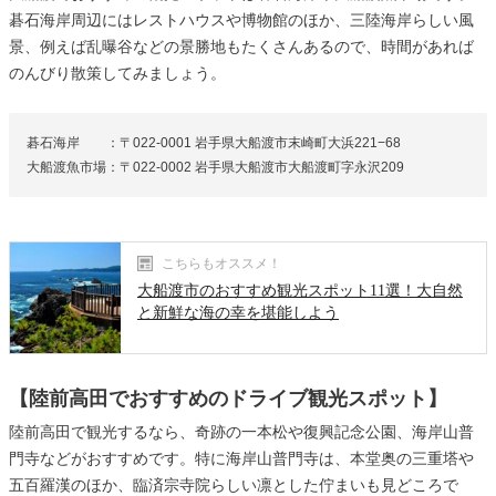
碁石海岸周辺にはレストハウスや博物館のほか、三陸海岸らしい風
景、例えば乱曝谷などの景勝地もたくさんあるので、時間があれば
のんびり散策してみましょう。
碁石海岸 ：〒022-0001 岩手県大船渡市末崎町大浜221−68
大船渡魚市場：〒022-0002 岩手県大船渡市大船渡町字永沢209
こちらもオススメ！
大船渡市のおすすめ観光スポット11選！大自然
と新鮮な海の幸を堪能しよう
【陸前高田でおすすめのドライブ観光スポット】
陸前高田で観光するなら、奇跡の一本松や復興記念公園、海岸山普
門寺などがおすすめです。特に海岸山普門寺は、本堂奥の三重塔や
五百羅漢のほか、臨済宗寺院らしい凛とした佇まいも見どころで