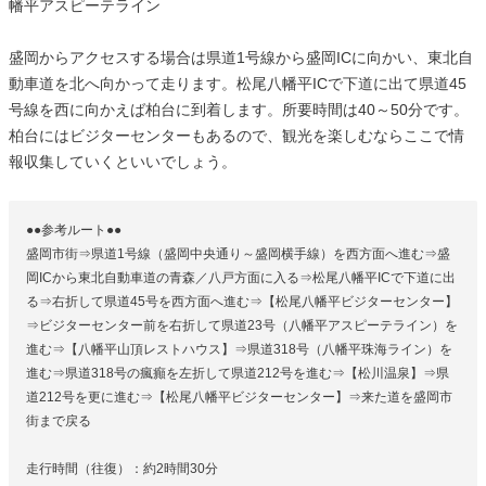
幡平アスピーテライン
盛岡からアクセスする場合は県道1号線から盛岡ICに向かい、東北自
動車道を北へ向かって走ります。松尾八幡平ICで下道に出て県道45
号線を西に向かえば柏台に到着します。所要時間は40～50分です。
柏台にはビジターセンターもあるので、観光を楽しむならここで情
報収集していくといいでしょう。
●●参考ルート●●
盛岡市街⇒県道1号線（盛岡中央通り～盛岡横手線）を西方面へ進む⇒盛
岡ICから東北自動車道の青森／八戸方面に入る⇒松尾八幡平ICで下道に出
る⇒右折して県道45号を西方面へ進む⇒【松尾八幡平ビジターセンター】
⇒ビジターセンター前を右折して県道23号（八幡平アスピーテライン）を
進む⇒【八幡平山頂レストハウス】⇒県道318号（八幡平珠海ライン）を
進む⇒県道318号の瘋癲を左折して県道212号を進む⇒【松川温泉】⇒県
道212号を更に進む⇒【松尾八幡平ビジターセンター】⇒来た道を盛岡市
街まで戻る
走行時間（往復）：約2時間30分