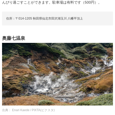
んびり過ごすことができます。駐車場は有料です（500円）。
住所：〒014-1205 秋田県仙北市田沢湖玉川 八幡平頂上
奥藤七温泉
出典： Enari Kaede / PIXTA(ピクスタ)