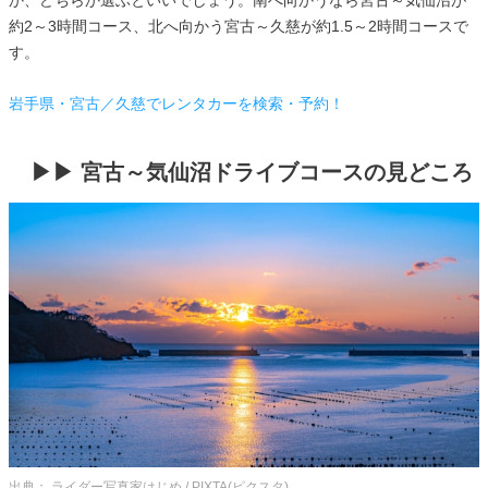
か、どちらか選ぶといいでしょう。南へ向かうなら宮古～気仙沼が
約2～3時間コース、北へ向かう宮古～久慈が約1.5～2時間コースで
す。
岩手県・宮古／久慈でレンタカーを検索・予約！
▶▶ 宮古～気仙沼ドライブコースの見どころ
出典： ライダー写真家はじめ / PIXTA(ピクスタ)