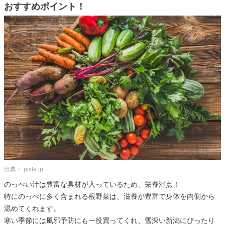
おすすめポイント！
出典： pixta.jp
のっぺい汁は豊富な具材が入っているため、栄養満点！
特にのっぺに多く含まれる根野菜は、滋養が豊富で身体を内側から
温めてくれます。
寒い季節には風邪予防にも一役買ってくれ、雪深い新潟にぴったり