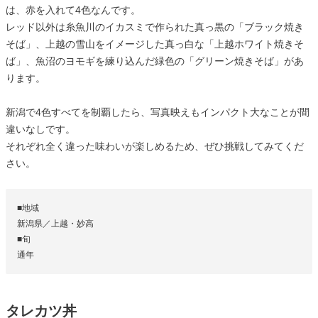
は、赤を入れて4色なんです。
レッド以外は糸魚川のイカスミで作られた真っ黒の「ブラック焼き
そば」、上越の雪山をイメージした真っ白な「上越ホワイト焼きそ
ば」、魚沼のヨモギを練り込んだ緑色の「グリーン焼きそば」があ
ります。
新潟で4色すべてを制覇したら、写真映えもインパクト大なことが間
違いなしです。
それぞれ全く違った味わいが楽しめるため、ぜひ挑戦してみてくだ
さい。
■地域
新潟県／上越・妙高
■旬
通年
タレカツ丼