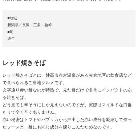
■地域
新潟県／長岡・三条・柏崎
■旬
通年
レッド焼きそば
レッド焼きそばとは、妙高市赤倉温泉がある赤倉地区の飲食店など
で食べられるご当地グルメです。
文字通り赤い麺なのが特徴で、見た目だけで非常にインパクトのあ
る焼きそば。
どう見ても辛そうにしか見えないのですが、実際はマイルドな口当
たりで全く辛くありません。
赤い秘密はトマトやパプリカから抽出した赤い成分を凝縮して作っ
たソースと、麺にも同じ成分を練りこんだためなのです。