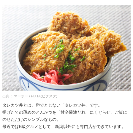
出典： マーボー / PIXTA(ピクスタ)
タレカツ丼とは、卵でとじない「タレカツ丼」です。
揚げたての薄めのとんかつを「甘辛醤油だれ」にくぐらせ、ご飯に
のせただけのシンプルなもの。
最近ではB級グルメとして、新潟以外にも専門店ができています。