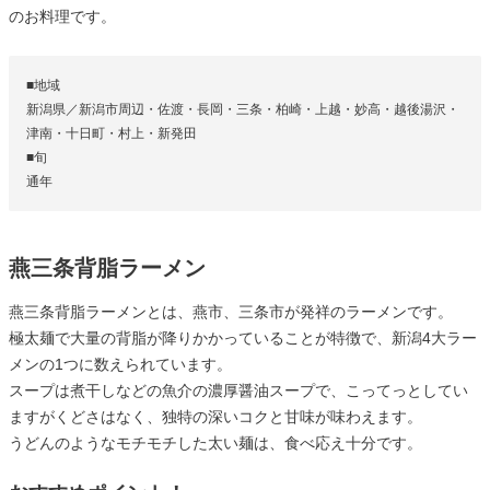
のお料理です。
■地域
新潟県／新潟市周辺・佐渡・長岡・三条・柏崎・上越・妙高・越後湯沢・
津南・十日町・村上・新発田
■旬
通年
燕三条背脂ラーメン
燕三条背脂ラーメンとは、燕市、三条市が発祥のラーメンです。
極太麺で大量の背脂が降りかかっていることが特徴で、新潟4大ラー
メンの1つに数えられています。
スープは煮干しなどの魚介の濃厚醤油スープで、こってっとしてい
ますがくどさはなく、独特の深いコクと甘味が味わえます。
うどんのようなモチモチした太い麺は、食べ応え十分です。