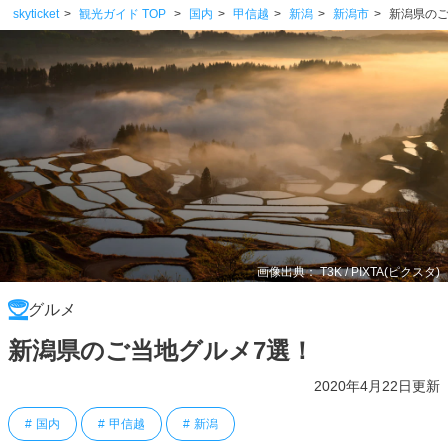
skyticket
観光ガイド TOP
国内
甲信越
新潟
新潟市
新潟県のご
画像出典： T3K / PIXTA(ピクスタ)
グルメ
新潟県のご当地グルメ7選！
2020年4月22日更新
国内
甲信越
新潟