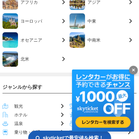
アフリカ
アジア
ヨーロッパ
中東
オセアニア
中南米
北米
✕
ジャンルから探す
観光
グルメ
ホテル
アクティビティ
温泉
お土産
乗り物・交通
ハウツー
skyticketで最安値を検索！