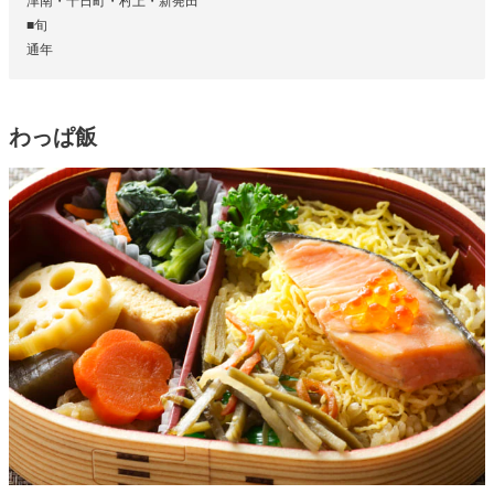
津南・十日町・村上・新発田
■旬
通年
わっぱ飯