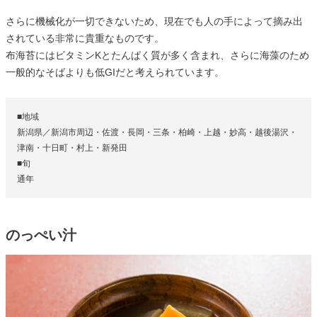
さらに機械化が一切できないため、現在でも人の手によって摘み出
されている非常に貴重なものです。
布海苔にはビタミンKとたんぱく質が多く含まれ、さらに海藻のため
一般的なそばよりも低GIだと考えられています。
■地域
新潟県／新潟市周辺・佐渡・長岡・三条・柏崎・上越・妙高・越後湯沢・
津南・十日町・村上・新発田
■旬
通年
のっぺい汁