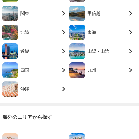
関東
甲信越
北陸
東海
近畿
山陽・山陰
四国
九州
沖縄
海外のエリアから探す