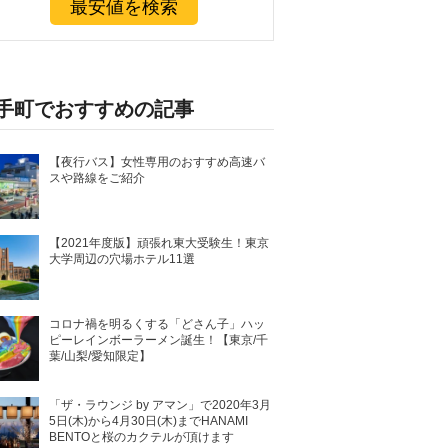
最安値を検索
手町でおすすめの記事
【夜行バス】女性専用のおすすめ高速バ
スや路線をご紹介
【2021年度版】頑張れ東大受験生！東京
大学周辺の穴場ホテル11選
コロナ禍を明るくする「どさん子」ハッ
ピーレインボーラーメン誕生！【東京/千
葉/山梨/愛知限定】
「ザ・ラウンジ by アマン」で2020年3月
5日(木)から4月30日(木)までHANAMI
BENTOと桜のカクテルが頂けます