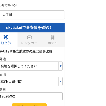
わせて選べる♪
skyticketで最安値を確認！
航空券
レンタカー
ホテル
手町行き格安航空券の最安値を比較
発地
着地
発日