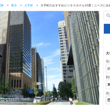
関東
>
東京
>
大手町
>
大手町のおすすめビジネスホテル10選｜ニーズに合
大
出
到
出