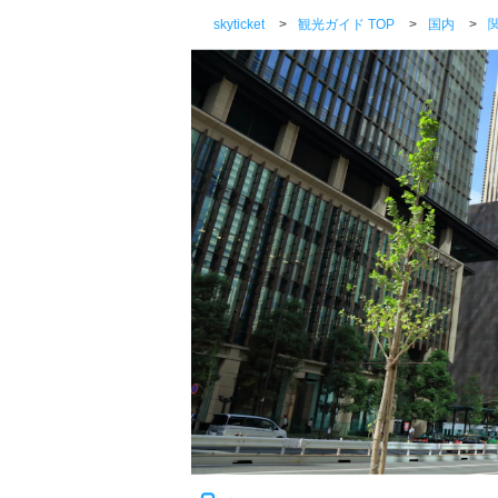
skyticket
>
観光ガイド TOP
>
国内
>